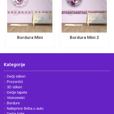
Bordura Mini
Bordura Mini 2
Kategorije
Dečji stikeri
Prozorčići
3D stikeri
Dečje tapete
Visinometri
Bordure
Nalepnice Beba u autu
Dečje šolje