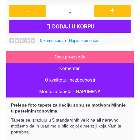
-
+
DODAJ U KORPU
0 komentara
Napiši komentar
•
Opis proizvoda
Komentari
O kvalitetu i bezbednosti
Montaža tapeta - NAPOMENA
Prelepe foto tapete za deciju sobu sa motivom Minnie
u pastelnim tonovima.
Tapete se izrađuju u 5 standardnih veličina ali naravno
možemo da ih uradimo u bilo kojoj dimenziji koja Vam je
potrebna.