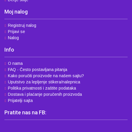
Moj nalog
Registruj nalog
Prijavi se
Nalog
Info
O nama
FAQ - Često postavljana pitanja
Kako poručiti proizvode na našem sajtu?
Uputstvo za lepljenje stikera/nalepnica
Politika privatnosti i zaštite podataka
Dostava i plaćanje poručenih proizvoda
Prijatelji sajta
Pratite nas na FB: