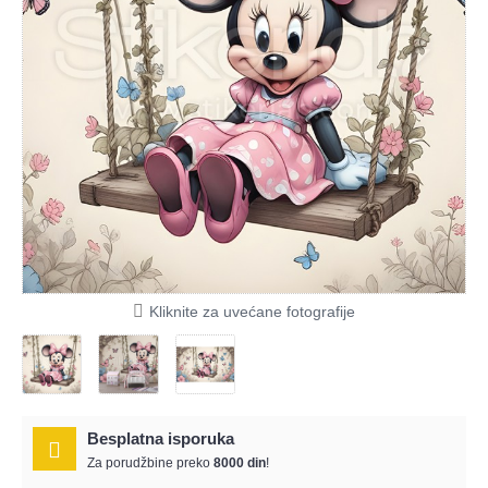
Kliknite za uvećane fotografije
Besplatna isporuka
Za porudžbine preko
8000 din
!