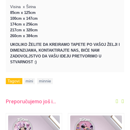
Visina x Širina
85cm x 125cm
100cm x 147cm
174cm x 256cm
217cm x 320cm
260cm x 384cm
UKOLIKO ŽELITE DA KREIRAMO TAPETE PO VAŠOJ ŽELJI I
DIMENZIJAMA, KONTAKTIRAJTE NAS, BIĆE NAM
ZADOVOLJSTVO DA VAŠU IDEJU PRETVORIMO U
STVARNOST :)
Tagovi:
mini
,
minnie
Preporučujemo još i...