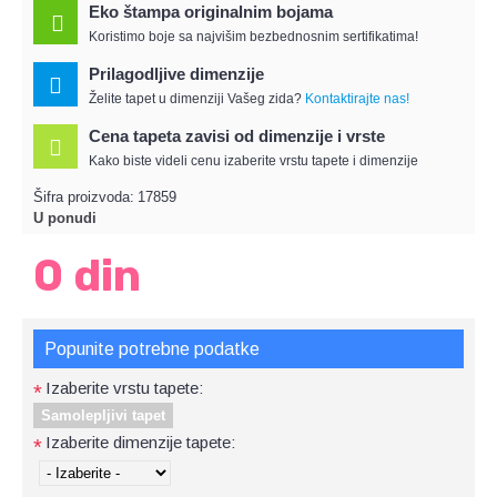
Eko štampa originalnim bojama
Koristimo boje sa najvišim bezbednosnim sertifikatima!
Prilagodljive dimenzije
Želite tapet u dimenziji Vašeg zida?
Kontaktirajte nas!
Cena tapeta zavisi od dimenzije i vrste
Kako biste videli cenu izaberite vrstu tapete i dimenzije
Šifra proizvoda:
17859
U ponudi
0 din
Popunite potrebne podatke
Izaberite vrstu tapete:
*
Samolepljivi tapet
Izaberite dimenzije tapete:
*