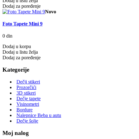
Dodaj u listu želja
Dodaj za poređenje
Novo
Foto Tapete Mini 9
0 din
Dodaj u korpu
Dodaj u listu želja
Dodaj za poređenje
Kategorije
Dečji stikeri
Prozorčići
3D stikeri
Dečje tapete
Visinometri
Bordure
Nalepnice Beba u autu
Dečje šolje
Moj nalog