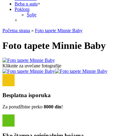
Beba u autu
+
Pokloni
Šolje
+
Početna strana
»
Foto tapete Minnie Baby
Foto tapete Minnie Baby
Kliknite za uvećane fotografije
Besplatna isporuka
Za porudžbine preko
8000 din
!
Eko štampa originalnim bojama