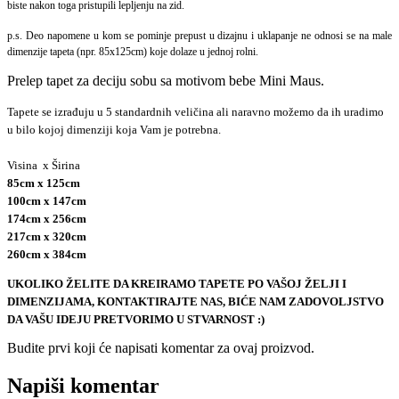
biste nakon toga pristupili lepljenju na zid.
p.s. Deo napomene u kom se pominje prepust u dizajnu i uklapanje ne odnosi se na male
dimenzije tapeta (npr. 85x125cm) koje dolaze u jednoj rolni.
Prelep tapet za deciju sobu sa motivom bebe Mini Maus.
Tapete se izrađuju u 5 standardnih veličina ali naravno možemo da ih uradimo
u bilo kojoj dimenziji koja Vam je potrebna.
Visina x Širina
85cm x 125cm
100cm x 147cm
174cm x 256cm
217cm x 320cm
260cm x 384cm
UKOLIKO ŽELITE DA KREIRAMO TAPETE PO VAŠOJ ŽELJI I
DIMENZIJAMA, KONTAKTIRAJTE NAS, BIĆE NAM ZADOVOLJSTVO
DA VAŠU IDEJU PRETVORIMO U STVARNOST :)
Budite prvi koji će napisati komentar za ovaj proizvod.
e-mail
Napiši komentar