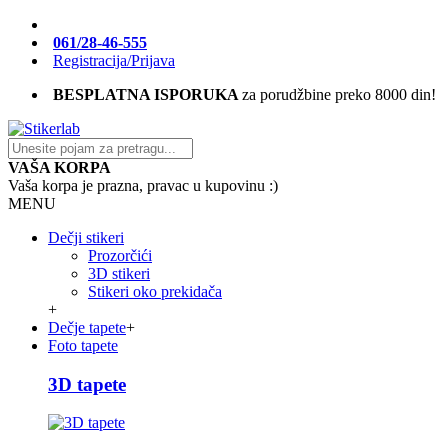
061/28-46-555
Registracija/Prijava
BESPLATNA ISPORUKA
za porudžbine preko 8000 din!
VAŠA KORPA
Vaša korpa je prazna, pravac u kupovinu :)
MENU
Dečji stikeri
Prozorčići
3D stikeri
Stikeri oko prekidača
+
Dečje tapete
+
Foto tapete
3D tapete