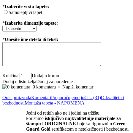
*
Izaberite vrstu tapete:
Samolepljivi tapet
*
Izaberite dimenzije tapete:
*
Unesite ime deteta ili tekst:
Količina:
Dodaj u korpu
Dodaj u listu želja
Dodaj za poređenje
0 komentara
•
Napiši komentar
Opis proizvoda
Komentari
Preporučujemo još i... (31)
O kvalitetu i
bezbednosti
Montaža tapeta - NAPOMENA
Jedni od retkih ako ne i jedini na tržištu
koristimo
isključivo
najkvalite
tnije materijale za
štampu
i
ORIGINALNE
boje sa rigoroznim
Green
Guard Gold
sertifikatom o netoksičnosti i bezbednosti