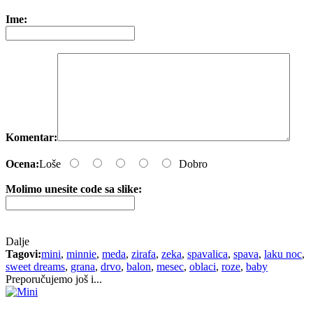
Ime:
Komentar:
Ocena:
Loše
Dobro
Molimo unesite code sa slike:
Dalje
Tagovi:
mini
,
minnie
,
meda
,
zirafa
,
zeka
,
spavalica
,
spava
,
laku noc
,
sweet dreams
,
grana
,
drvo
,
balon
,
mesec
,
oblaci
,
roze
,
baby
Preporučujemo još i...