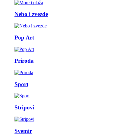
Nebo i zvezde
Pop Art
Priroda
Sport
Stripovi
Svemir