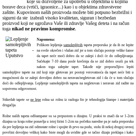
koje su dozvoljene za upotrebu u objektima u kojima
borave deca (vrtići, igraonice...) kao i u objektima zdravstvene
zaštite. Kupovinom naših proizvoda možete biti potpuno bezbrižni i
sigurni da ste izabrali visoko kvalitetan, siguran i bezbedan
proizvod koji ne ugrožava Vaše ili zdravlje Vašeg deteta i na račun
toga
nikad ne pravimo kompromise
.
Napomena:
Prilikom lepljenja
samolepljivih
tapeta preporuka je da ih ne lepite
na sveže okrečen i vlažan zid jer u tom slučaju postoje velike šanse
da tapet neće moći dobro da se zalepi i doći će do odlepljivanja.
Sačekajte 7-10 dana posle krečenja da se zid dobro osuši pa tek
nakon toga zalepite tapet.
Takođe nije preporučljivo lepiti
samolepljive tapete na zid koji nije gletovan jer postoji verovatnoća da tapet neće biti u
mogućnosti da se zalepi dovoljno dobro na neravan/negletovan zid i da će u tom slučaju
doći do odlepljivanja. Lepljenje samolepljivih tapeta na negletovan i neravan zid radite na
sopstvenu odgovornost.
Stikerlab tapete se
ne lepe
rolna uz rolnu iz razloga što je tehnologija štampe i materijala
drugačija.
Rolne naših tapeta odštampane su sa prepustom u dizajnu. U praksi to znači da se 1-2cm
dizajna sa kraja rolne ponavlja u istoj širini 1-2cm na početku naredne pa je naša preporuka
da pre lepljenja na zid odmotate rolne i spojite ih prvo na podu, stolu ili nekoj drugoj ravnoj
površini dovoljno velikoj kako biste mogli da uvidite gde se tačno dizajn preklapa i kako