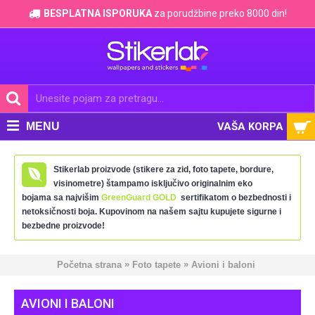
BESPLATNA ISPORUKA
za porudžbine preko 8000 din!
MENU
VAŠA KORPA
Stikerlab proizvode (stikere za zid, foto tapete, bordure,
visinometre) štampamo isključivo originalnim eko
bojama sa najvišim
GreenGuard GOLD
sertifikatom o bezbednosti i
netoksičnosti boja. Kupovinom na našem sajtu kupujete sigurne i
bezbedne proizvode!
»
»
Početna strana
Foto tapete
Avioni i baloni
AVIONI I BALONI