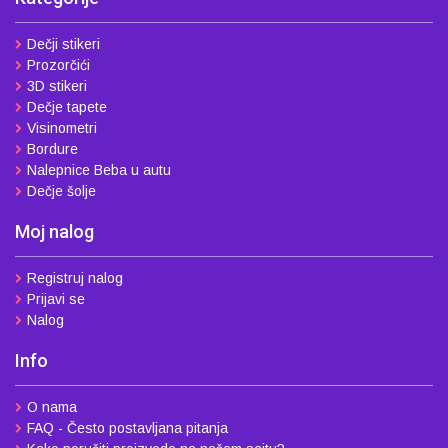
Dečji stikeri
Prozorčići
3D stikeri
Dečje tapete
Visinometri
Bordure
Nalepnice Beba u autu
Dečje šolje
Moj nalog
Registruj nalog
Prijavi se
Nalog
Info
O nama
FAQ - Često postavljana pitanja