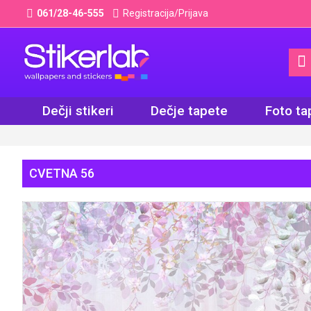
061/28-46-555
Registracija/Prijava
Dečji stikeri
Dečje tapete
Foto ta
CVETNA 56