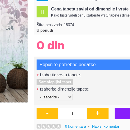
Cena tapeta zavisi od dimenzije i vrste
Kako biste videli cenu izaberite vrstu tapete i dime
Šifra proizvoda:
15374
U ponudi
0 din
Popunite potrebne podatke
Izaberite vrstu tapete:
*
Samolepljivi tapet
Izaberite dimenzije tapete:
*
-
+
0 komentara
Napiši komentar
•