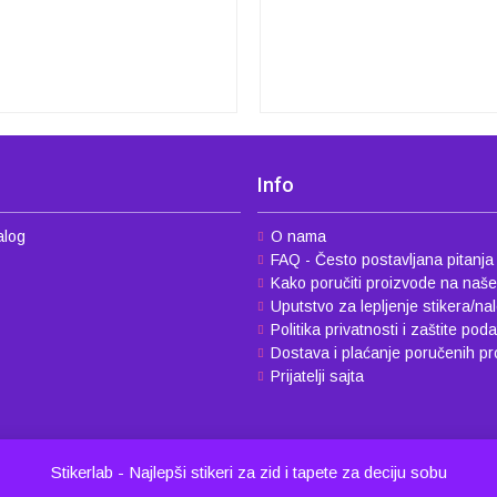
Info
alog
O nama
FAQ - Često postavljana pitanja
Kako poručiti proizvode na naš
Uputstvo za lepljenje stikera/na
Politika privatnosti i zaštite pod
Dostava i plaćanje poručenih p
Prijatelji sajta
Stikerlab - Najlepši stikeri za zid i tapete za deciju sobu