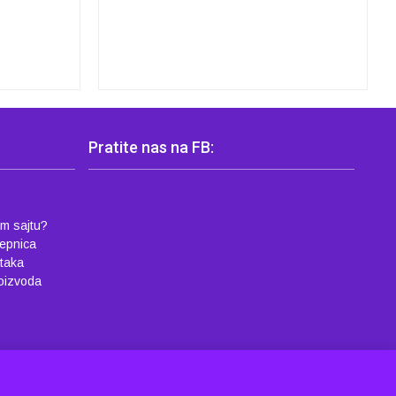
Pratite nas na FB:
em sajtu?
lepnica
ataka
roizvoda