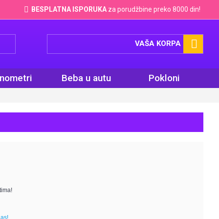
BESPLATNA ISPORUKA
za porudžbine preko 8000 din!
VAŠA KORPA
inometri
Beba u autu
Pokloni
tima!
nas!