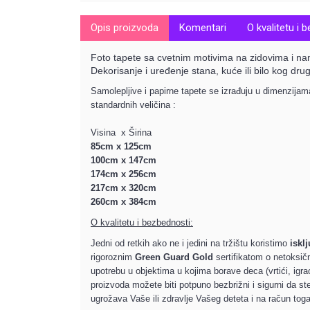
Opis proizvoda
Komentari
O kvalitetu i 
Foto tapete sa cvetnim motivima na zidovima i nam
Dekorisanje i uređenje stana, kuće ili bilo kog drug
Samolepljive i papirne tapete se izrađuju u dimenzija
standardnih veličina :
Visina x Širina
85cm x 125cm
100cm x 147cm
174cm x 256cm
217cm x 320cm
260cm x 384cm
O kvalitetu i bezbednosti:
Jedni od retkih ako ne i jedini na tržištu koristimo
iskl
rigoroznim
Green Guard Gold
sertifikatom o netoksičn
upotrebu u objektima u kojima borave deca (vrtići, igr
proizvoda možete biti potpuno bezbrižni i sigurni da st
ugrožava Vaše ili zdravlje Vašeg deteta i na račun tog