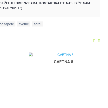
J ŽELJI I DIMENZIJAMA, KONTAKTIRAJTE NAS, BIĆE NAM
STVARNOST :)
ne tapete
,
cvetne
,
floral
CVETNA 8