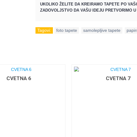
UKOLIKO ŽELITE DA KREIRAMO TAPETE PO VAŠO
ZADOVOLJSTVO DA VAŠU IDEJU PRETVORIMO U 
Tagovi:
foto tapete
,
samolepljive tapete
,
papir
CVETNA 6
CVETNA 7