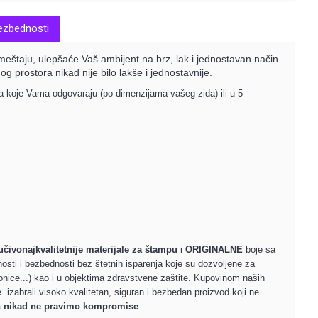
bezbednosti
eštaju, ulepšaće Vaš ambijent na brz, lak i jednostavan način.
og prostora nikad nije bilo lakše i jednostavnije.
ma koje Vama odgovaraju (po dimenzijama vašeg zida) ili u 5
jučivo
najkvalitetnije materijale za štampu
i
ORIGINALNE
boje sa
osti i bezbednosti bez štetnih isparenja koje su dozvoljene za
aonice...) kao i u objektima zdravstvene zaštite. Kupovinom naših
e izabrali visoko kvalitetan, siguran i bezbedan proizvod koji ne
a
nikad ne pravimo kompromise
.