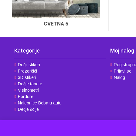
CVETNA 5
Kategorije
Moj nalog
Dečji stikeri
Registruj n
Prozorčići
Prijavi se
3D stikeri
Nalog
Dečje tapete
Visinometri
Bordure
Nalepnice Beba u autu
Dečje šolje