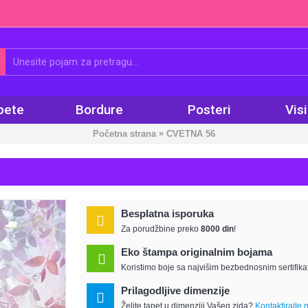
pete
Bordure
Posteri
Vis
»
Početna strana
CVETNA 56
Besplatna isporuka
Za porudžbine preko
8000 din
!
Eko štampa originalnim bojama
Koristimo boje sa najvišim bezbednosnim sertifika
Prilagodljive dimenzije
Želite tapet u dimenziji Vašeg zida?
Kontaktirajte 