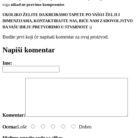
toga
nikad ne pravimo kompromise
.
UKOLIKO ŽELITE DA KREIRAMO TAPETE PO VAŠOJ ŽELJI I
DIMENZIJAMA, KONTAKTIRAJTE NAS, BIĆE NAM ZADOVOLJSTVO
DA VAŠU IDEJU PRETVORIMO U STVARNOST :)
Budite prvi koji će napisati komentar za ovaj proizvod.
e-mail
Napiši komentar
Ime:
Komentar:
Ocena:
Loše
Dobro
Molimo unesite code sa slike: