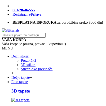
061/28-46-555
Registracija/Prijava
BESPLATNA ISPORUKA
za porudžbine preko 8000 din!
VAŠA KORPA
Vaša korpa je prazna, pravac u kupovinu :)
MENU
Dečji stikeri
Prozorčići
3D stikeri
Stikeri oko prekidača
+
Dečje tapete
+
Foto tapete
3D tapete