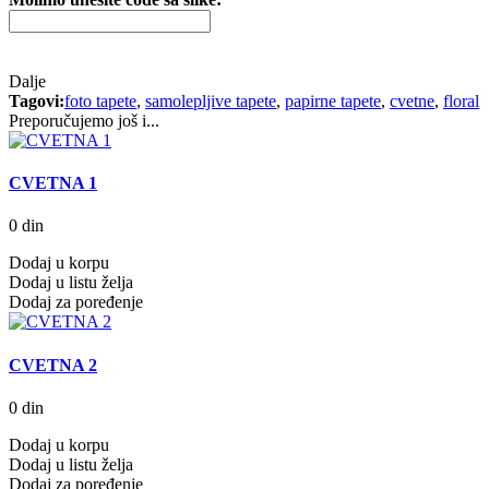
Dalje
Tagovi:
foto tapete
,
samolepljive tapete
,
papirne tapete
,
cvetne
,
floral
Preporučujemo još i...
CVETNA 1
0 din
Dodaj u korpu
Dodaj u listu želja
Dodaj za poređenje
CVETNA 2
0 din
Dodaj u korpu
Dodaj u listu želja
Dodaj za poređenje