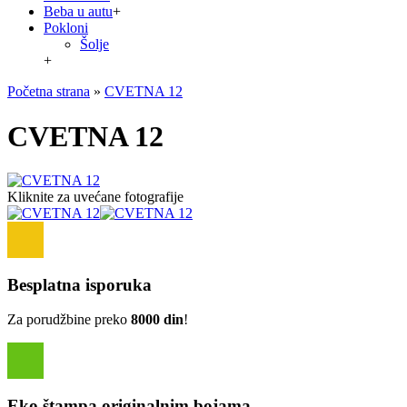
Beba u autu
+
Pokloni
Šolje
+
Početna strana
»
CVETNA 12
CVETNA 12
Kliknite za uvećane fotografije
Besplatna isporuka
Za porudžbine preko
8000 din
!
Eko štampa originalnim bojama