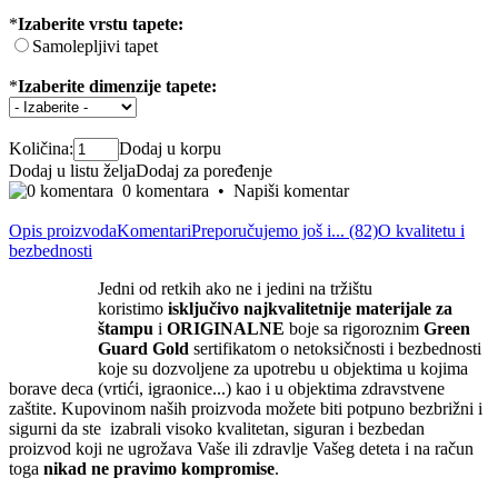
*
Izaberite vrstu tapete:
Samolepljivi tapet
*
Izaberite dimenzije tapete:
Količina:
Dodaj u korpu
Dodaj u listu želja
Dodaj za poređenje
0 komentara
•
Napiši komentar
Opis proizvoda
Komentari
Preporučujemo još i... (82)
O kvalitetu i
bezbednosti
Jedni od retkih ako ne i jedini na tržištu
koristimo
isključivo
najkvalite
tnije materijale za
štampu
i
ORIGINALNE
boje sa rigoroznim
Green
Guard Gold
sertifikatom o netoksičnosti i bezbednosti
koje su dozvoljene za upotrebu u objektima u kojima
borave deca (vrtići, igraonice...) kao i u objektima zdravstvene
zaštite. Kupovinom naših proizvoda možete biti potpuno bezbrižni i
sigurni da ste izabrali visoko kvalitetan, siguran i bezbedan
proizvod koji ne ugrožava Vaše ili zdravlje Vašeg deteta i na račun
toga
nikad ne pravimo kompromise
.