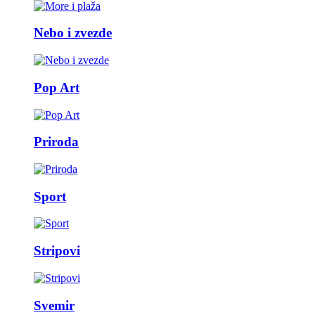
Nebo i zvezde
Pop Art
Priroda
Sport
Stripovi
Svemir