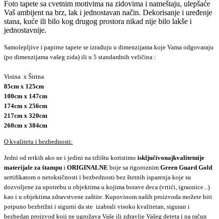
Foto tapete sa cvetnim motivima na zidovima i nameštaju, ulepšaće
Vaš ambijent na brz, lak i jednostavan način. Dekorisanje i uređenje
stana, kuće ili bilo kog drugog prostora nikad nije bilo lakše i
jednostavnije.
Samolepljive i papirne tapete se izrađuju u dimenzijama koje Vama odgovaraju
(po dimenzijama vašeg zida) ili u 5 standardnih veličina :
Visina x Širina
85cm x 125cm
100cm x 147cm
174cm x 256cm
217cm x 320cm
260cm x 384cm
O kvalitetu i bezbednosti:
Jedni od retkih ako ne i jedini na tržištu koristimo
isključivo
najkvalitetnije
materijale za štampu
i
ORIGINALNE
boje sa rigoroznim
Green Guard Gold
sertifikatom o netoksičnosti i bezbednosti bez štetnih isparenja koje su
dozvoljene za upotrebu u objektima u kojima borave deca (vrtići, igraonice...)
kao i u objektima zdravstvene zaštite. Kupovinom naših proizvoda možete biti
potpuno bezbrižni i sigurni da ste izabrali visoko kvalitetan, siguran i
bezbedan proizvod koji ne ugrožava Vaše ili zdravlje Vašeg deteta i na račun