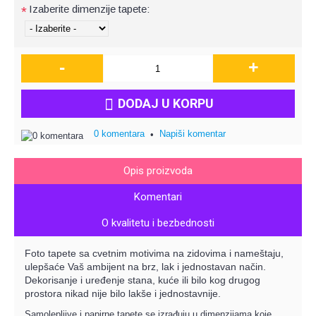
Izaberite dimenzije tapete:
*
-
+
DODAJ U KORPU
0 komentara
Napiši komentar
•
Opis proizvoda
Komentari
O kvalitetu i bezbednosti
Foto tapete sa cvetnim motivima na zidovima i nameštaju,
ulepšaće Vaš ambijent na brz, lak i jednostavan način.
Dekorisanje i uređenje stana, kuće ili bilo kog drugog
prostora nikad nije bilo lakše i jednostavnije.
Samolepljive i papirne tapete se izrađuju u dimenzijama koje