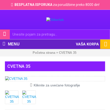
BESPLATNA ISPORUKA
za porudžbine preko 8000 din!
MENU
VAŠA KORPA
»
Početna strana
CVETNA 35
CVETNA 35
Kliknite za uvećane fotografije