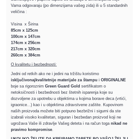
Vama odgovaraju (po dimenzijama vašeg zida) ili u 5 standardnih
veličina :
Visina x Širina
85cm x 125cm
100cm x 147cm
174cm x 256cm
217cm x 320cm
260cm x 384cm
O kvalitetu i bezbednosti:
Jedni od retkih ako ne i jedini na tržištu koristimo
isključivo
najkvalitetnije materijale za štampu
i
ORIGINALNE
boje sa rigoroznim
Green Guard Gold
sertifikatom o
netoksičnosti i bezbednosti bez štetnih isparenja koje su
dozvoljene za upotrebu u objektima u kojima borave deca (vrtići,
igraonice...) kao i u objektima zdravstvene zaštite. Kupovinom
naših proizvoda možete biti potpuno bezbrižni i sigurni da ste
izabrali visoko kvalitetan, siguran i bezbedan proizvod koji ne
ugrožava Vaše ili zdravlje Vašeg deteta i na račun toga
nikad ne
pravimo kompromise
.
UKOLIKO ŽELITE DA KREIRAMO TAPETE PO VAŠOJ ŽELJI I