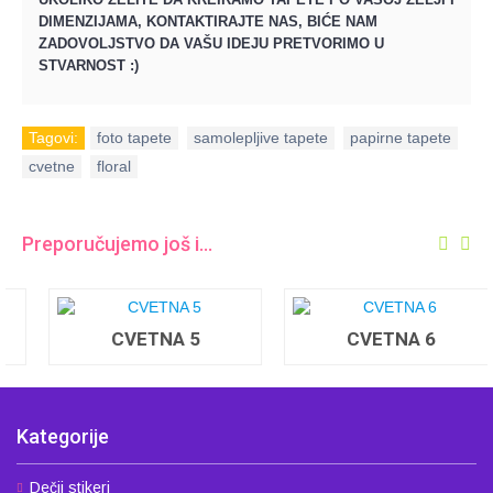
DIMENZIJAMA, KONTAKTIRAJTE NAS, BIĆE NAM
ZADOVOLJSTVO DA VAŠU IDEJU PRETVORIMO U
STVARNOST :)
Tagovi:
foto tapete
,
samolepljive tapete
,
papirne tapete
,
cvetne
,
floral
Preporučujemo još i...
CVETNA 5
CVETNA 6
Kategorije
Dečji stikeri