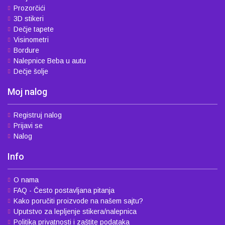
Prozorčići
3D stikeri
Dečje tapete
Visinometri
Bordure
Nalepnice Beba u autu
Dečje šolje
Moj nalog
Registruj nalog
Prijavi se
Nalog
Info
O nama
FAQ - Često postavljana pitanja
Kako poručiti proizvode na našem sajtu?
Uputstvo za lepljenje stikera/nalepnica
Politika privatnosti i zaštite podataka