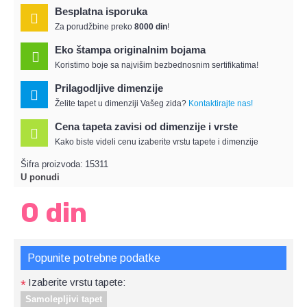
Besplatna isporuka
Za porudžbine preko
8000 din
!
Eko štampa originalnim bojama
Koristimo boje sa najvišim bezbednosnim sertifikatima!
Prilagodljive dimenzije
Želite tapet u dimenziji Vašeg zida?
Kontaktirajte nas!
Cena tapeta zavisi od dimenzije i vrste
Kako biste videli cenu izaberite vrstu tapete i dimenzije
Šifra proizvoda:
15311
U ponudi
0 din
Popunite potrebne podatke
Izaberite vrstu tapete:
*
Samolepljivi tapet