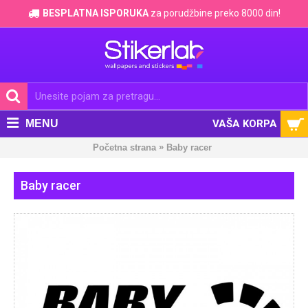
BESPLATNA ISPORUKA
za porudžbine preko 8000 din!
MENU
VAŠA KORPA
»
Početna strana
Baby racer
Baby racer