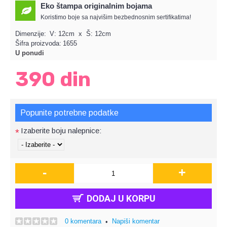
Eko štampa originalnim bojama
Koristimo boje sa najvišim bezbednosnim sertifikatima!
Dimenzije:
V: 12cm x Š: 12cm
Šifra proizvoda:
1655
U ponudi
390 din
Popunite potrebne podatke
Izaberite boju nalepnice:
*
-
+
DODAJ U KORPU
0 komentara
Napiši komentar
•