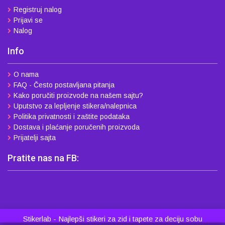
Registruj nalog
Prijavi se
Nalog
Info
O nama
FAQ - Često postavljana pitanja
Kako poručiti proizvode na našem sajtu?
Uputstvo za lepljenje stikera/nalepnica
Politika privatnosti i zaštite podataka
Dostava i plaćanje poručenih proizvoda
Prijatelji sajta
Pratite nas na FB:
Stikerlab - Najlepši stikeri za zid i tapete za deciju sobu