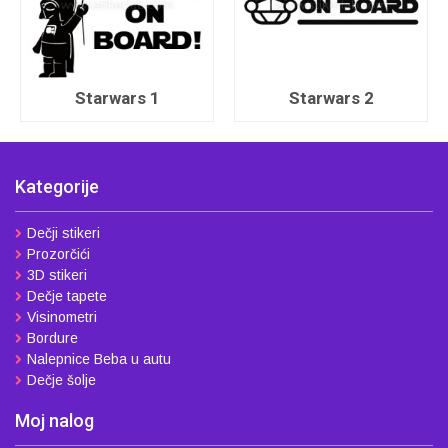
Starwars 1
Starwars 2
Kategorije
Dečji stikeri
Prozorčići
3D stikeri
Dečje tapete
Visinometri
Bordure
Nalepnice Beba u autu
Dečje šolje
Moj nalog