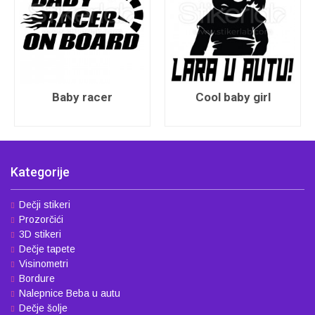
Baby racer
Cool baby girl
Kategorije
Dečji stikeri
Prozorčići
3D stikeri
Dečje tapete
Visinometri
Bordure
Nalepnice Beba u autu
Dečje šolje