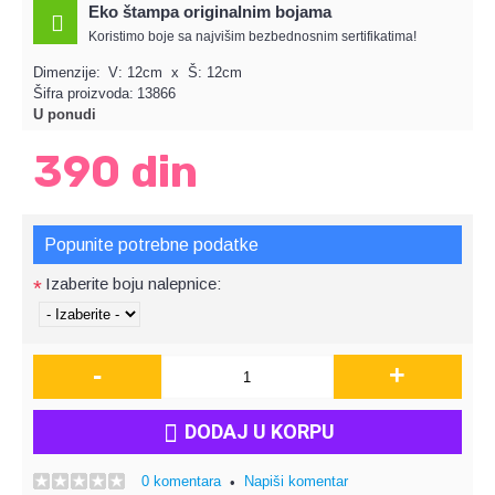
Eko štampa originalnim bojama
Koristimo boje sa najvišim bezbednosnim sertifikatima!
Dimenzije:
V: 12cm x Š: 12cm
Šifra proizvoda:
13866
U ponudi
390 din
Popunite potrebne podatke
Izaberite boju nalepnice:
*
-
+
DODAJ U KORPU
0 komentara
Napiši komentar
•