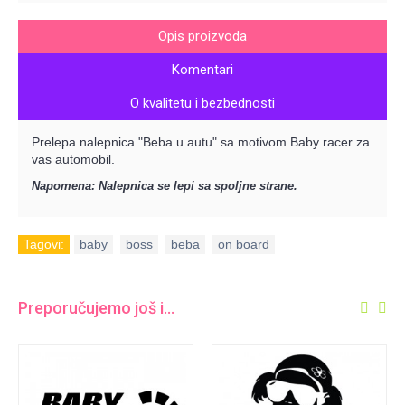
Opis proizvoda
Komentari
O kvalitetu i bezbednosti
Prelepa nalepnica "Beba u autu" sa motivom Baby racer za
vas automobil.
Napomena: Nalepnica se lepi sa spoljne strane.
Tagovi:
baby
,
boss
,
beba
,
on board
Preporučujemo još i...