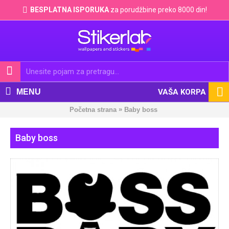
BESPLATNA ISPORUKA
za porudžbine preko 8000 din!
MENU
VAŠA KORPA
»
Početna strana
Baby boss
Baby boss