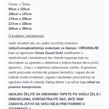
Visina x Širina
85cm x 125cm
100cm x 147cm
174cm x 256cm
217cm x 320cm
260cm x 384cm
O kvalitetu i bezbednosti:
Jedni od retkih ako ne i jedini na tržištu koristimo
isključivo
najkvalitetnije materijale za štampu
i
ORIGINALNE
boje sa rigoroznim
Green Guard Gold
sertifikatom o
netoksičnosti i bezbednosti bez štetnih isparenja koje su
dozvoljene za upotrebu u objektima u kojima borave deca (vrtići,
igraonice...) kao i u objektima zdravstvene zaštite. Kupovinom
naših proizvoda možete biti potpuno bezbrižni i sigurni da ste
izabrali visoko kvalitetan, siguran i bezbedan proizvod koji ne
ugrožava Vaše ili zdravlje Vašeg deteta i na račun toga
nikad ne
pravimo kompromise
.
UKOLIKO ŽELITE DA KREIRAMO TAPETE PO VAŠOJ ŽELJI I
DIMENZIJAMA, KONTAKTIRAJTE NAS, BIĆE NAM
ZADOVOLJSTVO DA VAŠU IDEJU PRETVORIMO U
STVARNOST :)