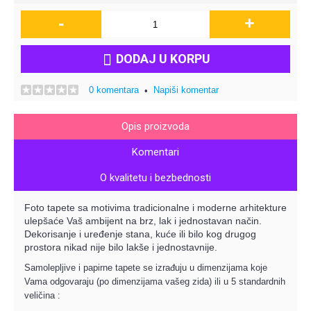
-
+
DODAJ U KORPU
0 komentara
Napiši komentar
•
Opis proizvoda
Komentari
O kvalitetu i bezbednosti
Foto tapete sa motivima tradicionalne i moderne arhitekture
ulepšaće Vaš ambijent na brz, lak i jednostavan način.
Dekorisanje i uređenje stana, kuće ili bilo kog drugog
prostora nikad nije bilo lakše i jednostavnije.
Samolepljive i papirne tapete se izrađuju u dimenzijama koje
Vama odgovaraju (po dimenzijama vašeg zida) ili u 5 standardnih
veličina :