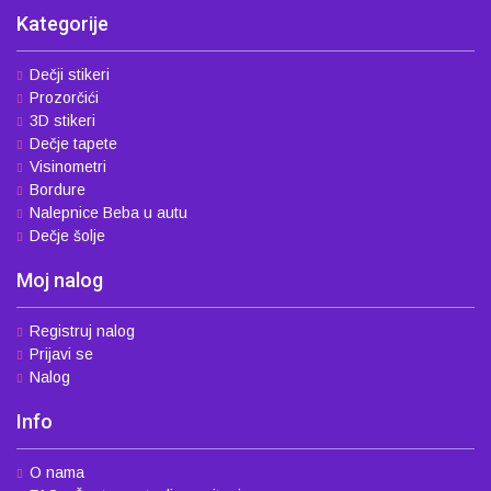
Kategorije
Dečji stikeri
Prozorčići
3D stikeri
Dečje tapete
Visinometri
Bordure
Nalepnice Beba u autu
Dečje šolje
Moj nalog
Registruj nalog
Prijavi se
Nalog
Info
O nama