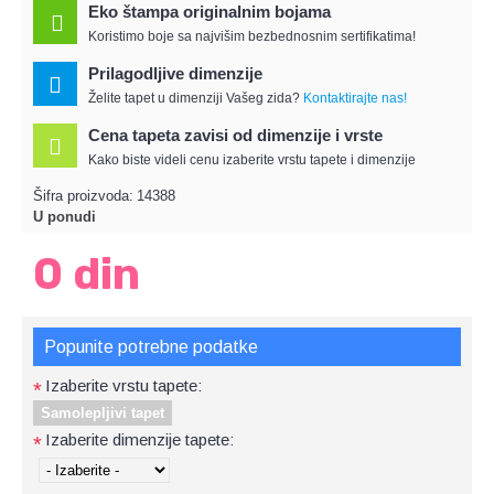
Eko štampa originalnim bojama
Koristimo boje sa najvišim bezbednosnim sertifikatima!
Prilagodljive dimenzije
Želite tapet u dimenziji Vašeg zida?
Kontaktirajte nas!
Cena tapeta zavisi od dimenzije i vrste
Kako biste videli cenu izaberite vrstu tapete i dimenzije
Šifra proizvoda:
14388
U ponudi
0 din
Popunite potrebne podatke
Izaberite vrstu tapete:
*
Samolepljivi tapet
Izaberite dimenzije tapete:
*