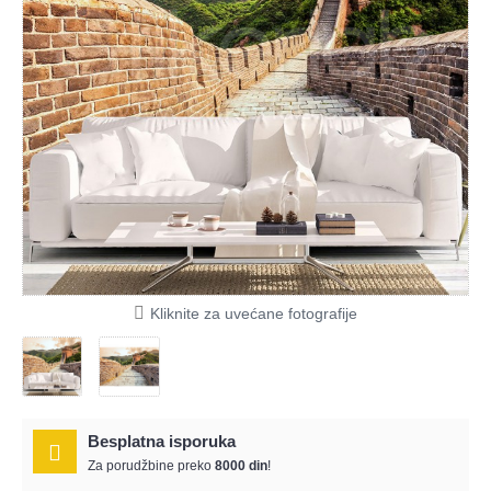
Kliknite za uvećane fotografije
Besplatna isporuka
Za porudžbine preko
8000 din
!