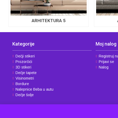
ARHITEKTURA 5
Kategorije
Moj nalog
Dečji stikeri
Registruj n
Prozorčići
Prijavi se
3D stikeri
Nalog
Dečje tapete
Visinometri
Bordure
Nalepnice Beba u autu
Dečje šolje