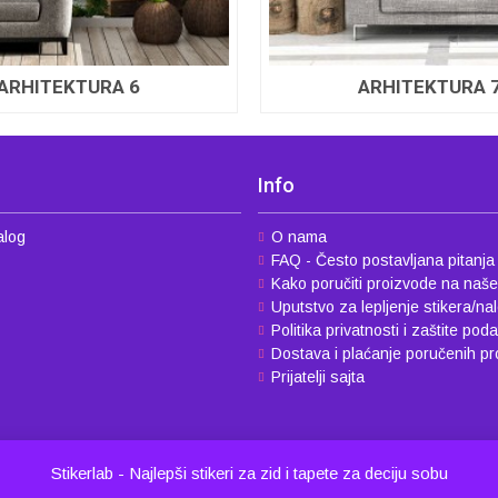
ARHITEKTURA 6
ARHITEKTURA 
Info
alog
O nama
FAQ - Često postavljana pitanja
Kako poručiti proizvode na naš
Uputstvo za lepljenje stikera/na
Politika privatnosti i zaštite pod
Dostava i plaćanje poručenih p
Prijatelji sajta
Stikerlab - Najlepši stikeri za zid i tapete za deciju sobu