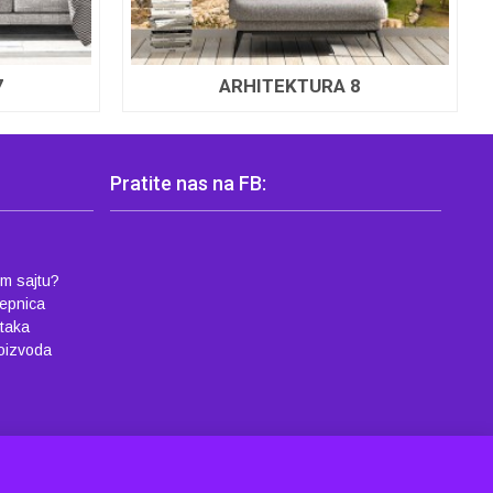
7
ARHITEKTURA 8
Pratite nas na FB:
em sajtu?
lepnica
ataka
roizvoda