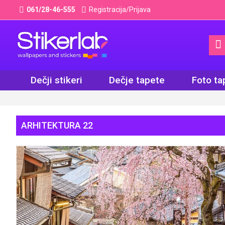
061/28-46-555
Registracija/Prijava
Dečji stikeri
Dečje tapete
Foto ta
ARHITEKTURA 22