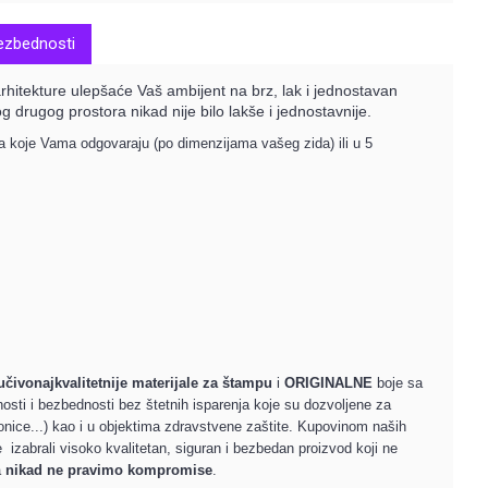
bezbednosti
rhitekture ulepšaće Vaš ambijent na brz, lak i jednostavan
og drugog prostora nikad nije bilo lakše i jednostavnije.
ma koje Vama odgovaraju (po dimenzijama vašeg zida) ili u 5
jučivo
najkvalitetnije materijale za štampu
i
ORIGINALNE
boje sa
osti i bezbednosti bez štetnih isparenja koje su dozvoljene za
aonice...) kao i u objektima zdravstvene zaštite. Kupovinom naših
e izabrali visoko kvalitetan, siguran i bezbedan proizvod koji ne
a
nikad ne pravimo kompromise
.