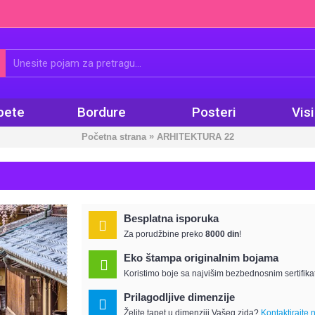
pete
Bordure
Posteri
Vis
»
Početna strana
ARHITEKTURA 22
Besplatna isporuka
Za porudžbine preko
8000 din
!
Eko štampa originalnim bojama
Koristimo boje sa najvišim bezbednosnim sertifika
Prilagodljive dimenzije
Želite tapet u dimenziji Vašeg zida?
Kontaktirajte 