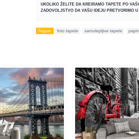
UKOLIKO ŽELITE DA KREIRAMO TAPETE PO VAŠO
ZADOVOLJSTVO DA VAŠU IDEJU PRETVORIMO U 
Tagovi:
foto tapete
,
samolepljive tapete
,
papir