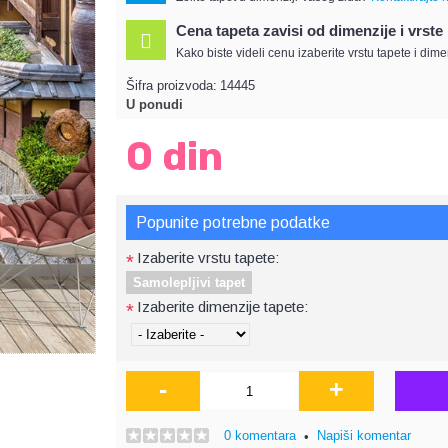
Cena tapeta zavisi od dimenzije i vrste
Kako biste videli cenu izaberite vrstu tapete i dime
Šifra proizvoda:
14445
U ponudi
0 din
Popunite potrebne podatke
Izaberite vrstu tapete:
*
Samolepljivi tapet
Izaberite dimenzije tapete:
*
-
+
0 komentara
Napiši komentar
•