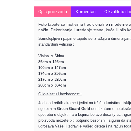
Opis proizvoda
Komentari
O kvalitetu i 
Foto tapete sa motivima tradicionalne i moderne a
način. Dekorisanje i uređenje stana, kuće ili bilo k
Samolepljive i papirne tapete se izrađuju u dimenzija
standardnih veličina :
Visina x Širina
85cm x 125cm
100cm x 147cm
174cm x 256cm
217cm x 320cm
260cm x 384cm
O kvalitetu i bezbednosti:
Jedni od retkih ako ne i jedini na tržištu koristimo
iskl
rigoroznim
Green Guard Gold
sertifikatom o netoksičn
upotrebu u objektima u kojima borave deca (vrtići, igr
proizvoda možete biti potpuno bezbrižni i sigurni da st
ugrožava Vaše ili zdravlje Vašeg deteta i na račun tog