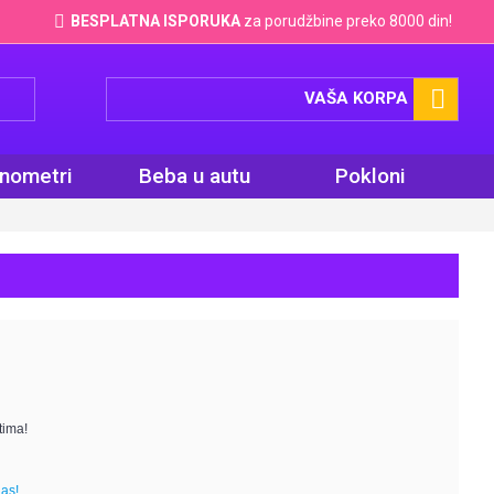
BESPLATNA ISPORUKA
za porudžbine preko 8000 din!
VAŠA KORPA
inometri
Beba u autu
Pokloni
tima!
nas!