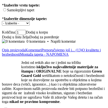
*
Izaberite vrstu tapete:
Samolepljivi tapet
*
Izaberite dimenzije tapete:
Količina:
Dodaj u korpu
Dodaj u listu želja
Dodaj za poređenje
0 komentara
•
Napiši komentar
Opis proizvoda
Komentari
Preporučujemo još i... (13)
O kvalitetu i
bezbednosti
Montaža tapeta - NAPOMENA
Jedni od retkih ako ne i jedini na tržištu
koristimo
isključivo
najkvalite
tnije materijale za
štampu
i
ORIGINALNE
boje sa rigoroznim
Green
Guard Gold
sertifikatom o netoksičnosti i bezbednosti
koje su dozvoljene za upotrebu u objektima u kojima
borave deca (vrtići, igraonice...) kao i u objektima zdravstvene
zaštite. Kupovinom naših proizvoda možete biti potpuno bezbrižni i
sigurni da ste izabrali visoko kvalitetan, siguran i bezbedan
proizvod koji ne ugrožava Vaše ili zdravlje Vašeg deteta i na račun
toga
nikad ne pravimo kompromise
.