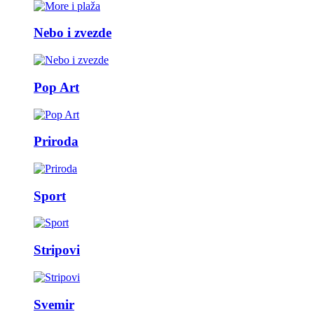
Nebo i zvezde
Pop Art
Priroda
Sport
Stripovi
Svemir