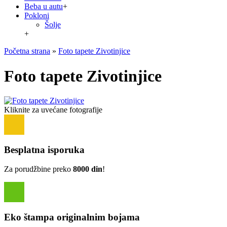
Beba u autu
+
Pokloni
Šolje
+
Početna strana
»
Foto tapete Zivotinjice
Foto tapete Zivotinjice
Kliknite za uvećane fotografije
Besplatna isporuka
Za porudžbine preko
8000 din
!
Eko štampa originalnim bojama