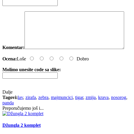
Komentar:
Ocena:
Loše
Dobro
Molimo unesite code sa slike:
Dalje
Tagovi:
lav
,
zirafa
,
zebra
,
majmuncici
,
tigar
,
zmija
,
krava
,
nosorog
,
panda
Preporučujemo još i...
Džungla 2 komplet