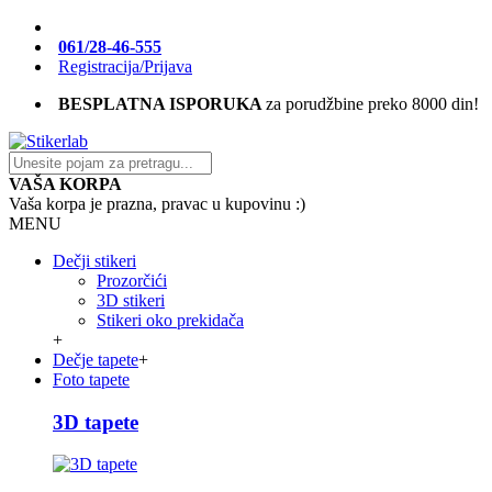
061/28-46-555
Registracija/Prijava
BESPLATNA ISPORUKA
za porudžbine preko 8000 din!
VAŠA KORPA
Vaša korpa je prazna, pravac u kupovinu :)
MENU
Dečji stikeri
Prozorčići
3D stikeri
Stikeri oko prekidača
+
Dečje tapete
+
Foto tapete
3D tapete