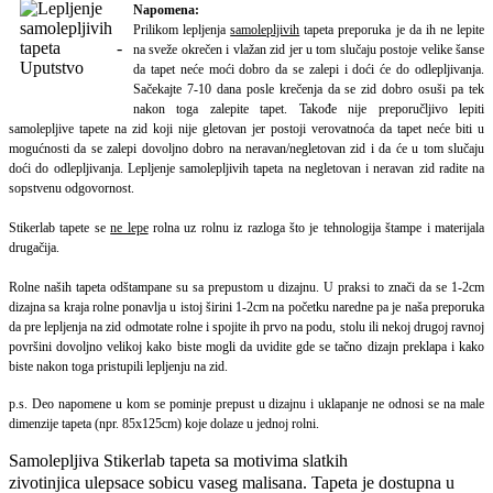
Napomena:
Prilikom lepljenja
samolepljivih
tapeta preporuka je da ih ne lepite
na sveže okrečen i vlažan zid jer u tom slučaju postoje velike šanse
da tapet neće moći dobro da se zalepi i doći će do odlepljivanja.
Sačekajte 7-10 dana posle krečenja da se zid dobro osuši pa tek
nakon toga zalepite tapet.
Takođe nije preporučljivo lepiti
samolepljive tapete na zid koji nije gletovan jer postoji verovatnoća da tapet neće biti u
mogućnosti da se zalepi dovoljno dobro na neravan/negletovan zid i da će u tom slučaju
doći do odlepljivanja. Lepljenje samolepljivih tapeta na negletovan i neravan zid radite na
sopstvenu odgovornost.
Stikerlab tapete se
ne lepe
rolna uz rolnu iz razloga što je tehnologija štampe i materijala
drugačija.
Rolne naših tapeta odštampane su sa prepustom u dizajnu. U praksi to znači da se 1-2cm
dizajna sa kraja rolne ponavlja u istoj širini 1-2cm na početku naredne pa je naša preporuka
da pre lepljenja na zid odmotate rolne i spojite ih prvo na podu, stolu ili nekoj drugoj ravnoj
površini dovoljno velikoj kako biste mogli da uvidite gde se tačno dizajn preklapa i kako
biste nakon toga pristupili lepljenju na zid.
p.s. Deo napomene u kom se pominje prepust u dizajnu i uklapanje ne odnosi se na male
dimenzije tapeta (npr. 85x125cm) koje dolaze u jednoj rolni.
Samolepljiva Stikerlab tapeta sa motivima slatkih
zivotinjica ulepsace sobicu vaseg malisana. Tapeta
je
dostupna
u