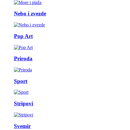
Nebo i zvezde
Pop Art
Priroda
Sport
Stripovi
Svemir