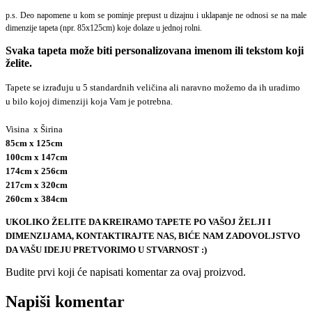
p.s. Deo napomene u kom se pominje prepust u dizajnu i uklapanje ne odnosi se na male
dimenzije tapeta (npr. 85x125cm) koje dolaze u jednoj rolni.
Svaka tapeta može biti personalizovana imenom ili tekstom koji
želite.
Tapete se izrađuju u 5 standardnih veličina ali naravno možemo da ih uradimo
u bilo kojoj dimenziji koja Vam je potrebna.
Visina x Širina
85cm x 125cm
100cm x 147cm
174cm x 256cm
217cm x 320cm
260cm x 384cm
UKOLIKO ŽELITE DA KREIRAMO TAPETE PO VAŠOJ ŽELJI I
DIMENZIJAMA, KONTAKTIRAJTE NAS, BIĆE NAM ZADOVOLJSTVO
DA VAŠU IDEJU PRETVORIMO U STVARNOST :)
Budite prvi koji će napisati komentar za ovaj proizvod.
e-mail
Napiši komentar