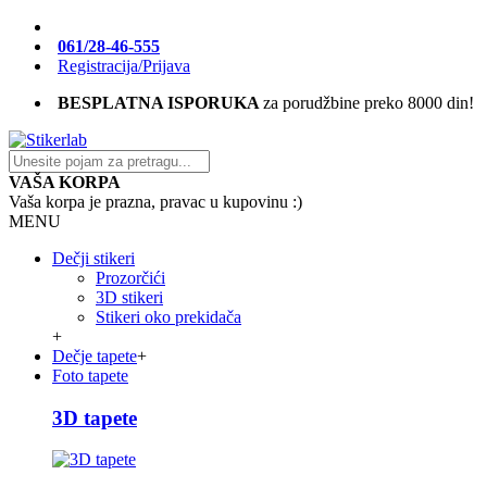
061/28-46-555
Registracija/Prijava
BESPLATNA ISPORUKA
za porudžbine preko 8000 din!
VAŠA KORPA
Vaša korpa je prazna, pravac u kupovinu :)
MENU
Dečji stikeri
Prozorčići
3D stikeri
Stikeri oko prekidača
+
Dečje tapete
+
Foto tapete
3D tapete