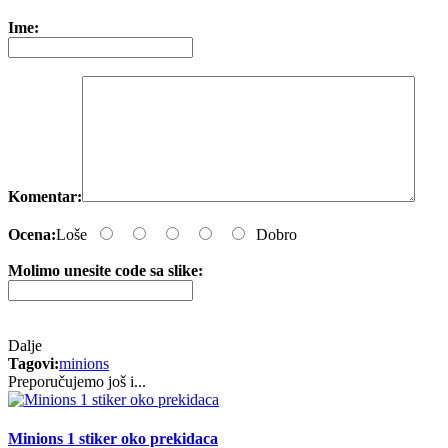
Ime:
Komentar:
Ocena:
Loše
Dobro
Molimo unesite code sa slike:
Dalje
Tagovi:
minions
Preporučujemo još i...
Minions 1 stiker oko prekidaca