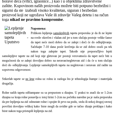
borave deca (vrtići, igraonice...) kao i u objektima zdravstvene
zaštite. Kupovinom naših proizvoda možete biti potpuno bezbrižni i
sigurni da ste izabrali visoko kvalitetan, siguran i bezbedan
proizvod koji ne ugrožava Vaše ili zdravlje Vašeg deteta i na račun
toga
nikad ne pravimo kompromise
.
Napomena:
Prilikom lepljenja
samolepljivih
tapeta preporuka je da ih ne lepite
na sveže okrečen i vlažan zid jer u tom slučaju postoje velike šanse
da tapet neće moći dobro da se zalepi i doći će do odlepljivanja.
Sačekajte 7-10 dana posle krečenja da se zid dobro osuši pa tek
nakon toga zalepite tapet.
Takođe nije preporučljivo lepiti
samolepljive tapete na zid koji nije gletovan jer postoji verovatnoća da tapet neće biti u
mogućnosti da se zalepi dovoljno dobro na neravan/negletovan zid i da će u tom slučaju
doći do odlepljivanja. Lepljenje samolepljivih tapeta na negletovan i neravan zid radite na
sopstvenu odgovornost.
Stikerlab tapete se
ne lepe
rolna uz rolnu iz razloga što je tehnologija štampe i materijala
drugačija.
Rolne naših tapeta odštampane su sa prepustom u dizajnu. U praksi to znači da se 1-2cm
dizajna sa kraja rolne ponavlja u istoj širini 1-2cm na početku naredne pa je naša preporuka
da pre lepljenja na zid odmotate rolne i spojite ih prvo na podu, stolu ili nekoj drugoj ravnoj
površini dovoljno velikoj kako biste mogli da uvidite gde se tačno dizajn preklapa i kako
biste nakon toga pristupili lepljenju na zid.