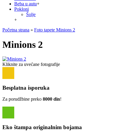
Beba u autu
+
Pokloni
Šolje
+
Početna strana
»
Foto tapete Minions 2
Minions 2
Kliknite za uvećane fotografije
Besplatna isporuka
Za porudžbine preko
8000 din
!
Eko štampa originalnim bojama