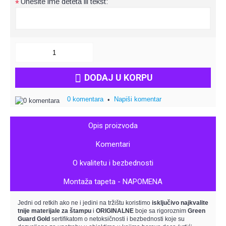
Unesite ime deteta ili tekst:
*
DODAJ U KORPU
0 komentara
Napiši komentar
•
Opis proizvoda
Komentari
O kvalitetu i bezbednosti
Montaža tapeta - NAPOMENA
Jedni od retkih ako ne i jedini na tržištu koristimo
isključivo
najkvalite
tnije materijale za štampu
i
ORIGINALNE
boje sa rigoroznim
Green
Guard Gold
sertifikatom o netoksičnosti i bezbednosti koje su