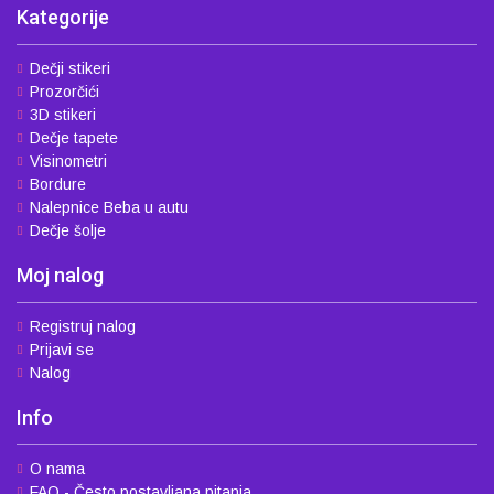
Kategorije
Dečji stikeri
Prozorčići
3D stikeri
Dečje tapete
Visinometri
Bordure
Nalepnice Beba u autu
Dečje šolje
Moj nalog
Registruj nalog
Prijavi se
Nalog
Info
O nama
FAQ - Često postavljana pitanja