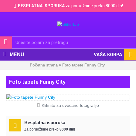
BESPLATNA ISPORUKA
za porudžbine preko 8000 din!
MENU
VAŠA KORPA
»
Početna strana
Foto tapete Funny City
Foto tapete Funny City
Kliknite za uvećane fotografije
Besplatna isporuka
Za porudžbine preko
8000 din
!