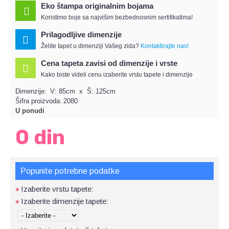
Eko štampa originalnim bojama
Koristimo boje sa najvišim bezbednosnim sertifikatima!
Prilagodljive dimenzije
Želite tapet u dimenziji Vašeg zida?
Kontaktirajte nas!
Cena tapeta zavisi od dimenzije i vrste
Kako biste videli cenu izaberite vrstu tapete i dimenzije
Dimenzije:
V: 85cm x Š: 125cm
Šifra proizvoda:
2080
U ponudi
0 din
Popunite potrebne podatke
Izaberite vrstu tapete:
*
Izaberite dimenzije tapete:
*