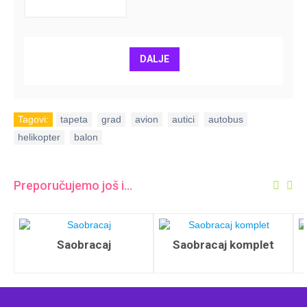
DALJE
Tagovi:
tapeta
,
grad
,
avion
,
autici
,
autobus
,
helikopter
,
balon
Preporučujemo još i...
Saobracaj
Saobracaj komplet