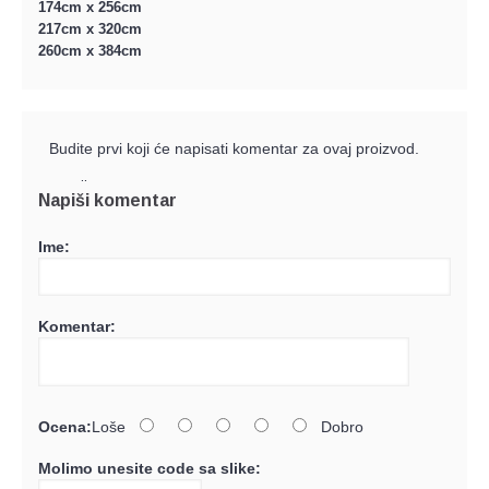
174cm x 256cm
217cm x 320cm
260cm x 384cm
Budite prvi koji će napisati komentar za ovaj proizvod.
e-mail
Napiši komentar
Ime:
Komentar:
Ocena:
Loše
Dobro
Molimo unesite code sa slike: