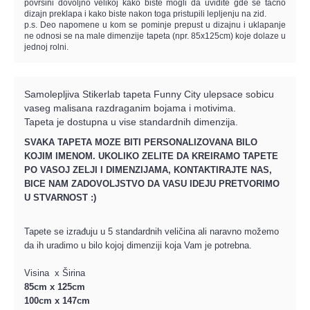
površini dovoljno velikoj kako biste mogli da uvidite gde se tačno
dizajn preklapa i kako biste nakon toga pristupili lepljenju na zid.
p.s. Deo napomene u kom se pominje prepust u dizajnu i uklapanje
ne odnosi se na male dimenzije tapeta (npr. 85x125cm) koje dolaze u
jednoj rolni.
Samolepljiva Stikerlab tapeta Funny City ulepsace sobicu
vaseg malisana razdraganim bojama i motivima.
Tapeta
je
dostupna
u vise standardnih
dimenzija.
SVAKA TAPETA MOZE BITI PERSONALIZOVANA BILO
KOJIM IMENOM.
UKOLIKO ZELITE DA KREIRAMO TAPETE
PO VASOJ ZELJI I DIMENZIJAMA, KONTAKTIRAJTE NAS,
BICE NAM ZADOVOLJSTVO DA VASU IDEJU PRETVORIMO
U STVARNOST :)
Tapete se izrađuju u 5 standardnih veličina ali naravno možemo
da ih uradimo u bilo kojoj dimenziji koja Vam je potrebna.
Visina x Širina
85cm x 125cm
100cm x 147cm