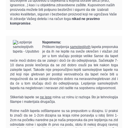
dozvoljene za upotrebu u objektima u kojima borave deca (vrtići,
igraonice...) kao i u objektima zdravstvene zaštite. Kupovinom naših
proizvoda možete biti potpuno bezbrižni i sigurni da ste izabrali
visoko kvalitetan, siguran i bezbedan proizvod koji ne ugrožava Vaše
ili zdravlje Vašeg deteta i na račun toga
nikad ne pravimo
kompromise
.
Napomena:
Prilikom lepljenja
samolepljivih
tapeta preporuka
je da ih ne lepite na sveže okrečen i vlažan zid
jer u tom slučaju postoje velike šanse da tapet
neće moći dobro da se zalepi i doći će do odlepljivanja. Sačekajte 7-
10 dana posle krečenja da se zid dobro osuši pa tek nakon toga
zalepite tapet.
Takođe nije preporučljivo lepiti samolepljive tapete na
zid koji nije gletovan jer postoji verovatnoća da tapet neće biti u
mogućnosti da se zalepi dovoljno dobro na neravan/negletovan zid i
da će u tom slučaju doći do odlepljivanja. Lepljenje samolepljivih
tapeta na negletovan i neravan zid radite na sopstvenu odgovornost.
Stikerlab tapete se
ne lepe
rolna uz rolnu iz razloga što je tehnologija
štampe i materijala drugačija.
Rolne naših tapeta odštampane su sa prepustom u dizajnu. U praksi
to znači da se 1-2cm dizajna sa kraja rolne ponavlja u istoj širini 1-
2cm na početku naredne pa je naša preporuka da pre lepljenja na zid
odmotate rolne i spojite ih prvo na podu, stolu ili nekoj drugoj ravnoj