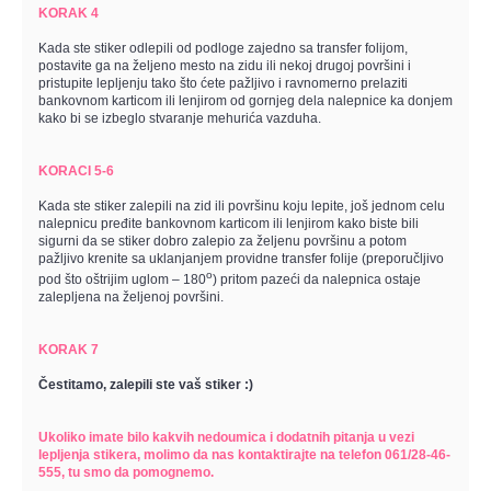
KORAK 4
Kada ste stiker odlepili od podloge zajedno sa transfer folijom,
postavite ga na željeno mesto na zidu ili nekoj drugoj površini i
pristupite lepljenju tako što ćete pažljivo i ravnomerno prelaziti
bankovnom karticom ili lenjirom od gornjeg dela nalepnice ka donjem
kako bi se izbeglo stvaranje mehurića vazduha.
KORACI 5-6
Kada ste stiker zalepili na zid ili površinu koju lepite, još jednom celu
nalepnicu pređite bankovnom karticom ili lenjirom kako biste bili
sigurni da se stiker dobro zalepio za željenu površinu a potom
pažljivo krenite sa uklanjanjem providne transfer folije (preporučljivo
o
pod što oštrijim uglom – 180
) pritom pazeći da nalepnica ostaje
zalepljena na željenoj površini.
KORAK 7
Čestitamo, zalepili ste vaš stiker :)
Ukoliko imate bilo kakvih nedoumica i dodatnih pitanja u vezi
lepljenja stikera, molimo da nas kontaktirajte na telefon 061/28-46-
555, tu smo da pomognemo.