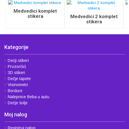
Medvedici komplet
stikera
Medvedici 2 komplet
stikera
Kategorije
Dečji stikeri
Prozorčići
3D stikeri
Dečje tapete
Visinometri
Bordure
Nalepnice Beba u autu
Dečje šolje
Moj nalog
Registruj nalog