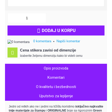
DODAJ U KORPU
0 komentara
Napiši komentar
•
Cena stikera zavisi od dimenzije
Izaberite željenu dimenziju kako bi videli cenu
Opis proizvoda
Komentari
O kvalitetu i bezbednosti
Uputstvo za lepljenje
Jedni od retkih ako ne i jedini na tržištu koristimo
isključivo
najkvalite
tnije materijale za štampu
i
ORIGINALNE
boje sa rigoroznim
Green