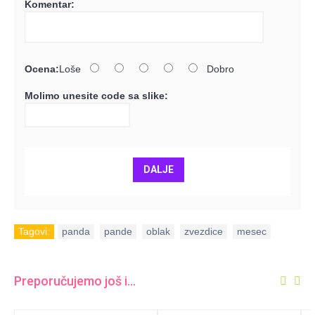
Komentar:
Ocena:
Loše
Dobro
Molimo unesite code sa slike:
DALJE
Tagovi:
panda
,
pande
,
oblak
,
zvezdice
,
mesec
Preporučujemo još i...