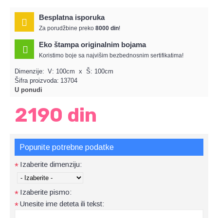
Besplatna isporuka
Za porudžbine preko
8000 din
!
Eko štampa originalnim bojama
Koristimo boje sa najvišim bezbednosnim sertifikatima!
Dimenzije:
V: 100cm x Š: 100cm
Šifra proizvoda:
13704
U ponudi
2190 din
Popunite potrebne podatke
Izaberite dimenziju:
*
Izaberite pismo:
*
Unesite ime deteta ili tekst:
*