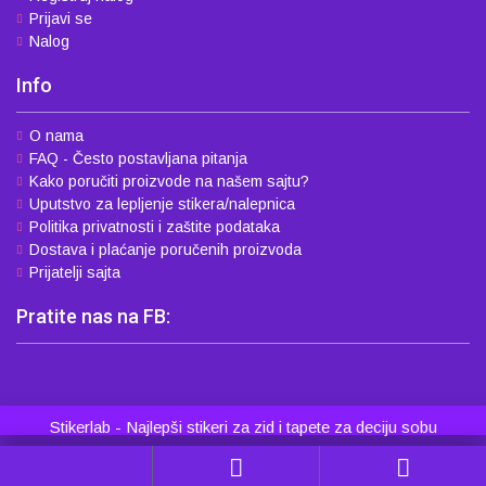
Prijavi se
Nalog
Info
O nama
FAQ - Često postavljana pitanja
Kako poručiti proizvode na našem sajtu?
Uputstvo za lepljenje stikera/nalepnica
Politika privatnosti i zaštite podataka
Dostava i plaćanje poručenih proizvoda
Prijatelji sajta
Pratite nas na FB:
Stikerlab - Najlepši stikeri za zid i tapete za deciju sobu