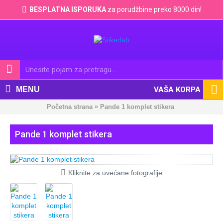
BESPLATNA ISPORUKA
za porudžbine preko 8000 din!
MENU
VAŠA KORPA
»
Početna strana
Pande 1 komplet stikera
Pande 1 komplet stikera
Kliknite za uvećane fotografije