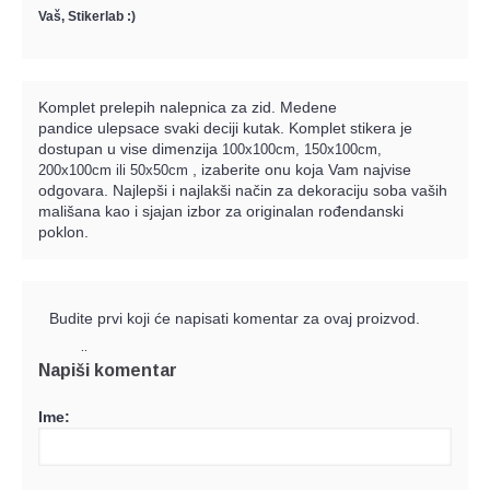
Vaš, Stikerlab :)
Komplet prelepih nalepnica za zid. Medene
pandice ulepsace svaki deciji kutak. Komplet stikera je
dostupan u vise dimenzija
100x100cm, 150x100cm,
, izaberite onu koja Vam najvise
200x100cm ili 50x50cm
odgovara. Najlepši i najlakši način za dekoraciju soba vaših
mališana kao i sjajan izbor za originalan rođendanski
poklon.
Budite prvi koji će napisati komentar za ovaj proizvod.
e-mail
Napiši komentar
Ime: