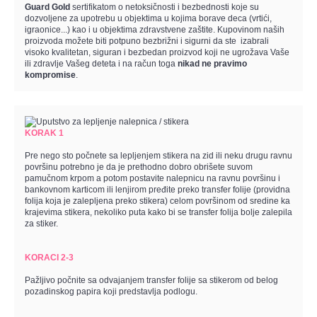
Guard Gold
sertifikatom o netoksičnosti i bezbednosti koje su
dozvoljene za upotrebu u objektima u kojima borave deca (vrtići,
igraonice...) kao i u objektima zdravstvene zaštite. Kupovinom naših
proizvoda možete biti potpuno bezbrižni i sigurni da ste izabrali
visoko kvalitetan, siguran i bezbedan proizvod koji ne ugrožava Vaše
ili zdravlje Vašeg deteta i na račun toga
nikad ne pravimo
kompromise
.
KORAK 1
Pre nego sto počnete sa lepljenjem stikera na zid ili neku drugu ravnu
površinu potrebno je da je prethodno dobro obrišete suvom
pamučnom krpom a potom postavite nalepnicu na ravnu površinu i
bankovnom karticom ili lenjirom pređite preko transfer folije (providna
folija koja je zalepljena preko stikera) celom površinom od sredine ka
krajevima stikera, nekoliko puta kako bi se transfer folija bolje zalepila
za stiker.
KORACI 2-3
Pažljivo počnite sa odvajanjem transfer folije sa stikerom od belog
pozadinskog papira koji predstavlja podlogu.