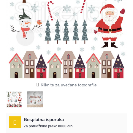
Kliknite za uvećane fotografije
Besplatna isporuka
Za porudžbine preko
8000 din
!