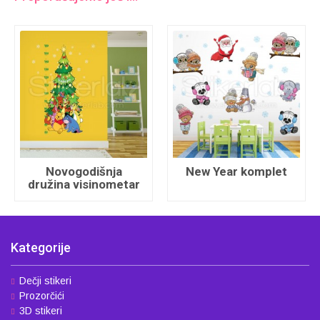
Novogodišnja
New Year komplet
družina visinometar
Kategorije
Dečji stikeri
Prozorčići
3D stikeri