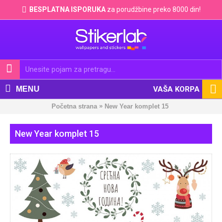
BESPLATNA ISPORUKA
za porudžbine preko 8000 din!
MENU
VAŠA KORPA
»
Početna strana
New Year komplet 15
New Year komplet 15