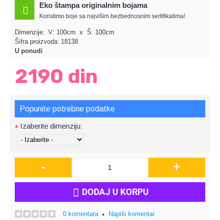
Eko štampa originalnim bojama
Koristimo boje sa najvišim bezbednosnim sertifikatima!
Dimenzije:
V: 100cm x Š: 100cm
Šifra proizvoda:
18138
U ponudi
2190 din
Popunite potrebne podatke
Izaberite dimenziju:
*
-
+
DODAJ U KORPU
0 komentara
Napiši komentar
•