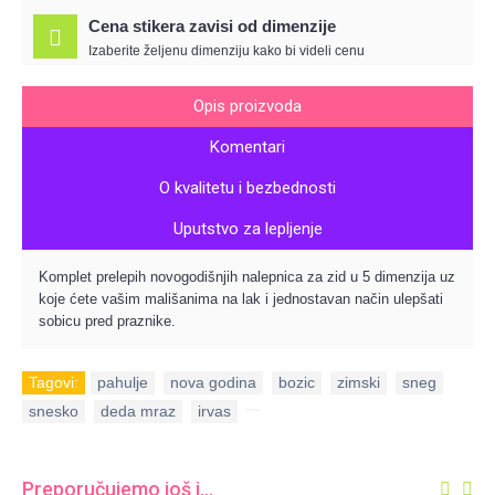
Cena stikera zavisi od dimenzije
Izaberite željenu dimenziju kako bi videli cenu
Opis proizvoda
Komentari
O kvalitetu i bezbednosti
Uputstvo za lepljenje
Komplet prelepih novogodišnjih nalepnica za zid u 5 dimenzija uz
koje ćete vašim mališanima na lak i jednostavan način ulepšati
sobicu pred praznike.
Tagovi:
pahulje
,
nova godina
,
bozic
,
zimski
,
sneg
,
snesko
,
deda mraz
,
irvas
,
Preporučujemo još i...