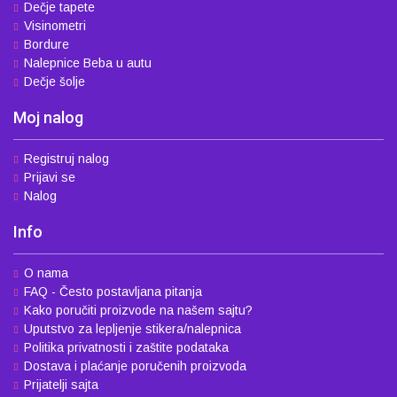
Dečje tapete
Visinometri
Bordure
Nalepnice Beba u autu
Dečje šolje
Moj nalog
Registruj nalog
Prijavi se
Nalog
Info
O nama
FAQ - Često postavljana pitanja
Kako poručiti proizvode na našem sajtu?
Uputstvo za lepljenje stikera/nalepnica
Politika privatnosti i zaštite podataka
Dostava i plaćanje poručenih proizvoda
Prijatelji sajta