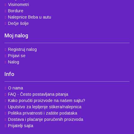
Visinometri
Bordure
Nalepnice Beba u autu
Dečje šolje
Moj nalog
Registruj nalog
Prijavi se
Nalog
Info
O nama
FAQ - Često postavljana pitanja
Kako poručiti proizvode na našem sajtu?
Uputstvo za lepljenje stikera/nalepnica
Politika privatnosti i zaštite podataka
Dostava i plaćanje poručenih proizvoda
Prijatelji sajta