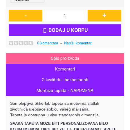
-
+
DODAJ U KORPU
0 komentara
Napiši komentar
•
Opis proizvoda
Komentari
O kvalitetu i bezbednosti
Montaža tapeta - NAPOMENA
Samolepljiva Stikerlab tapeta sa motivima slatkih
zivotinjica ulepsace sobicu vaseg malisana.
Tapeta
je
dostupna
u vise standardnih
dimenzija.
SVAKA TAPETA MOZE BITI PERSONALIZOVANA BILO
KOJIM IMENOM.
UKOLIKO ZELITE DA KREIRAMO TAPETE