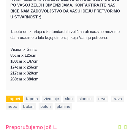
PO VASOJ ZELJI I DIMENZIJAMA, KONTAKTIRAJTE NAS,
BICE NAM ZADOVOLJSTVO DA VASU IDEJU PRETVORIMO
U STVARNOST :)
Tapete se izrađuju u 5 standardnih veličina ali naravno možemo
da ih uradimo u bilo kojoj dimenziji koja Vam je potrebna.
Visina x Širina
85cm x 125cm
100cm x 147cm
174cm x 256cm
217cm x 320cm
260cm x 384cm
Tagovi:
tapeta
,
zivotinje
,
slon
,
sloncici
,
drvo
,
trava
,
nebo
,
baloni
,
balon
,
planine
Preporučujemo još i...