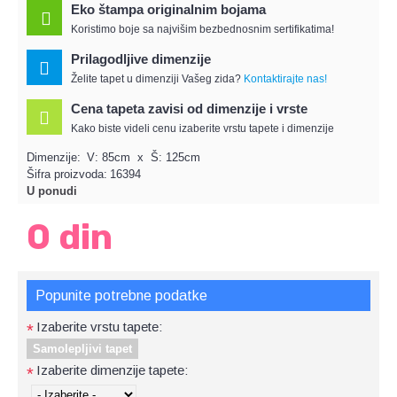
Eko štampa originalnim bojama
Koristimo boje sa najvišim bezbednosnim sertifikatima!
Prilagodljive dimenzije
Želite tapet u dimenziji Vašeg zida?
Kontaktirajte nas!
Cena tapeta zavisi od dimenzije i vrste
Kako biste videli cenu izaberite vrstu tapete i dimenzije
Dimenzije:
V: 85cm x Š: 125cm
Šifra proizvoda:
16394
U ponudi
0 din
Popunite potrebne podatke
Izaberite vrstu tapete:
*
Samolepljivi tapet
Izaberite dimenzije tapete:
*