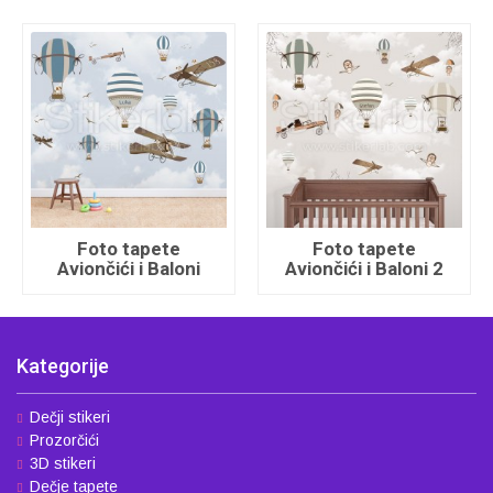
Foto tapete
Foto tapete
Aviončići i Baloni
Aviončići i Baloni 2
Kategorije
Dečji stikeri
Prozorčići
3D stikeri
Dečje tapete