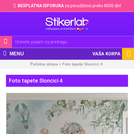
BESPLATNA ISPORUKA
za porudžbine preko 8000 din!
MENU
VAŠA KORPA
»
Početna strana
Foto tapete Sloncici 4
Foto tapete Sloncici 4