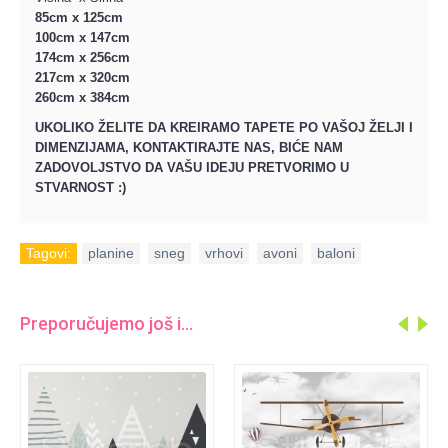
85cm x 125cm
100cm x 147cm
174cm x 256cm
217cm x 320cm
260cm x 384cm
UKOLIKO ŽELITE DA KREIRAMO TAPETE PO VAŠOJ ŽELJI I
DIMENZIJAMA, KONTAKTIRAJTE NAS, BIĆE NAM
ZADOVOLJSTVO DA VAŠU IDEJU PRETVORIMO U
STVARNOST :)
Tagovi:
planine
,
sneg
,
vrhovi
,
avoni
,
baloni
Preporučujemo još i...