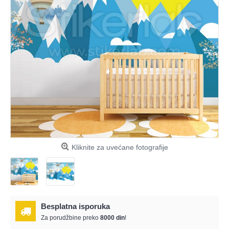
Kliknite za uvećane fotografije
Besplatna isporuka
Za porudžbine preko
8000 din
!