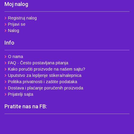
Moj nalog
Registruj nalog
Prijavi se
Nalog
Info
O nama
FAQ - Često postavljana pitanja
Kako poručiti proizvode na našem sajtu?
Uputstvo za lepljenje stikera/nalepnica
Politika privatnosti i zaštite podataka
Dostava i plaćanje poručenih proizvoda
Prijatelji sajta
Pratite nas na FB: