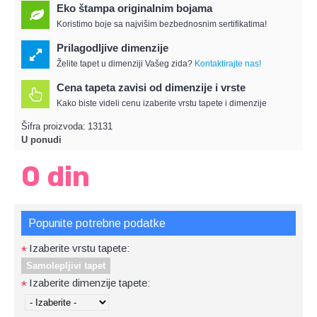
Eko štampa originalnim bojama
Koristimo boje sa najvišim bezbednosnim sertifikatima!
Prilagodljive dimenzije
Želite tapet u dimenziji Vašeg zida?
Kontaktirajte nas!
Cena tapeta zavisi od dimenzije i vrste
Kako biste videli cenu izaberite vrstu tapete i dimenzije
Šifra proizvoda:
13131
U ponudi
0 din
Popunite potrebne podatke
Izaberite vrstu tapete:
*
Samolepljivi tapet
Izaberite dimenzije tapete:
*