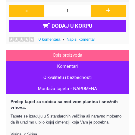
-
+
DODAJ U KORPU
0 komentara
Napiši komentar
•
Opis proizvoda
Komentari
O kvalitetu i bezbednosti
Montaža tapeta - NAPOMENA
Prelep tapet za sobicu sa motivom planina i snežnih
vrhova.
Tapete se izrađuju u 5 standardnih veličina ali naravno možemo
da ih uradimo u bilo kojoj dimenziji koja Vam je potrebna.
Visina x Širina