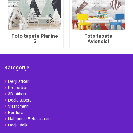
Foto tapete Planine
Foto tapete
5
Avioncici
Kategorije
Dečji stikeri
Prozorčići
3D stikeri
Dečje tapete
Visinometri
Bordure
Nalepnice Beba u autu
Dečje šolje