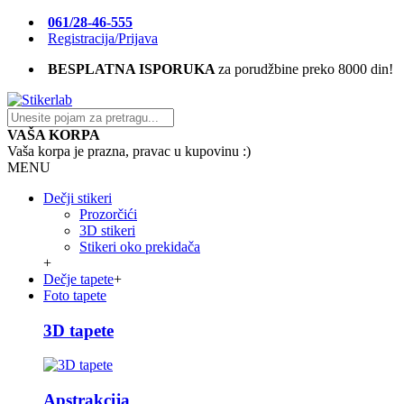
061/28-46-555
Registracija/Prijava
BESPLATNA ISPORUKA
za porudžbine preko 8000 din!
VAŠA KORPA
Vaša korpa je prazna, pravac u kupovinu :)
MENU
Dečji stikeri
Prozorčići
3D stikeri
Stikeri oko prekidača
+
Dečje tapete
+
Foto tapete
3D tapete
Apstrakcija