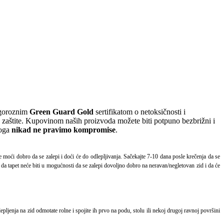
igoroznim
Green Guard Gold
sertifikatom o netoksičnosti i
e zaštite. Kupovinom naših proizvoda možete biti potpuno bezbrižni i
toga
nikad ne pravimo kompromise
.
će moći dobro da se zalepi i doći će do odlepljivanja. Sačekajte 7-10 dana posle krečenja da se
ća da tapet neće biti u mogućnosti da se zalepi dovoljno dobro na neravan/negletovan zid i da će
pljenja na zid odmotate rolne i spojite ih prvo na podu, stolu ili nekoj drugoj ravnoj površini