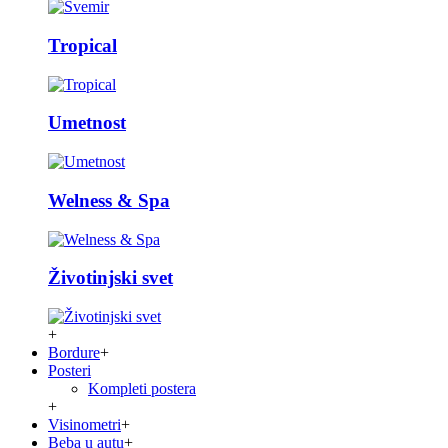
Tropical
Umetnost
Welness & Spa
Životinjski svet
+
Bordure
+
Posteri
Kompleti postera
+
Visinometri
+
Beba u autu
+