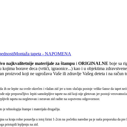
bednosti
Montaža tapeta - NAPOMENA
čivo
najkvalite
tnije materijale za štampu
i
ORIGINALNE
boje sa r
 kojima borave deca (vrtići, igraonice...) kao i u objektima zdravstven
dan proizvod koji ne ugrožava Vaše ili zdravlje Vašeg deteta i na račun 
da ih ne lepite na sveže okrečen i vlažan zid jer u tom slučaju postoje velike šanse da tapet ne
ođe nije preporučljivo lepiti samolepljive tapete na zid koji nije gletovan jer postoji verovatno
epljivih tapeta na negletovan i neravan zid radite na sopstvenu odgovornost.
to je tehnologija štampe i materijala drugačija.
 sa kraja rolne ponavlja u istoj širini 1-2cm na početku naredne pa je naša preporuka da pre le
a pristupili lepljenju na zid.