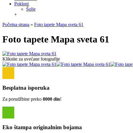
Pokloni
Šolje
+
Početna strana
»
Foto tapete Mapa sveta 61
Foto tapete Mapa sveta 61
Kliknite za uvećane fotografije
Besplatna isporuka
Za porudžbine preko
8000 din
!
Eko štampa originalnim bojama