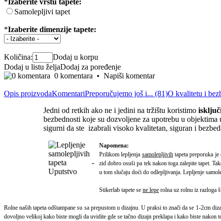
*
Izaberite vrstu tapete:
Samolepljivi tapet
*
Izaberite dimenzije tapete:
Količina:
Dodaj u korpu
Dodaj u listu želja
Dodaj za poređenje
0 komentara
•
Napiši komentar
Opis proizvoda
Komentari
Preporučujemo još i... (81)
O kvalitetu i bez
Jedni od retkih ako ne i jedini na tržištu koristimo
isklju
bezbednosti koje su dozvoljene za upotrebu u objektima u
sigurni da ste izabrali visoko kvalitetan, siguran i bezbe
Napomena:
Prilikom lepljenja
samolepljivih
tapeta preporuka je 
zid dobro osuši pa tek nakon toga zalepite tapet.
Tak
u tom slučaju doći do odlepljivanja. Lepljenje samol
Stikerlab tapete se
ne lepe
rolna uz rolnu iz razloga š
Rolne naših tapeta odštampane su sa prepustom u dizajnu. U praksi to znači da se 1-2cm dizajna
dovoljno velikoj kako biste mogli da uvidite gde se tačno dizajn preklapa i kako biste nakon tog