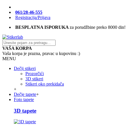
061/28-46-555
Registracija/Prijava
BESPLATNA ISPORUKA
za porudžbine preko 8000 din!
VAŠA KORPA
Vaša korpa je prazna, pravac u kupovinu :)
MENU
Dečji stikeri
Prozorčići
3D stikeri
Stikeri oko prekidača
+
Dečje tapete
+
Foto tapete
3D tapete