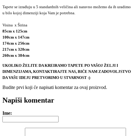
Tapete se izrađuju u 5 standardnih veličina ali naravno možemo da ih uradimo
u bilo kojoj dimenziji koja Vam je potrebna.
Visina x Širina
85cm x 125cm
100cm x 147cm
174cm x 256cm
217cm x 320cm
260cm x 384cm
UKOLIKO ŽELITE DA KREIRAMO TAPETE PO VAŠOJ ŽELJI I
DIMENZIJAMA, KONTAKTIRAJTE NAS, BIĆE NAM ZADOVOLJSTVO
DA VAŠU IDEJU PRETVORIMO U STVARNOST :)
Budite prvi koji će napisati komentar za ovaj proizvod.
e-mail
Napiši komentar
Ime: