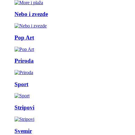
Nebo i zvezde
Pop Art
Priroda
Sport
Stripovi
Svemir