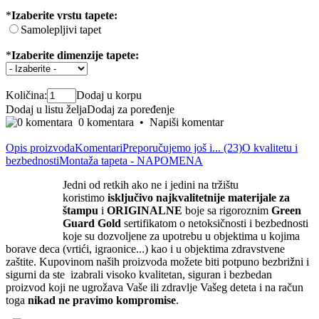
*
Izaberite vrstu tapete:
Samolepljivi tapet
*
Izaberite dimenzije tapete:
Količina:
Dodaj u korpu
Dodaj u listu želja
Dodaj za poređenje
0 komentara
•
Napiši komentar
Opis proizvoda
Komentari
Preporučujemo još i... (23)
O kvalitetu i
bezbednosti
Montaža tapeta - NAPOMENA
Jedni od retkih ako ne i jedini na tržištu
koristimo
isključivo
najkvalite
tnije materijale za
štampu
i
ORIGINALNE
boje sa rigoroznim
Green
Guard Gold
sertifikatom o netoksičnosti i bezbednosti
koje su dozvoljene za upotrebu u objektima u kojima
borave deca (vrtići, igraonice...) kao i u objektima zdravstvene
zaštite. Kupovinom naših proizvoda možete biti potpuno bezbrižni i
sigurni da ste izabrali visoko kvalitetan, siguran i bezbedan
proizvod koji ne ugrožava Vaše ili zdravlje Vašeg deteta i na račun
toga
nikad ne pravimo kompromise
.