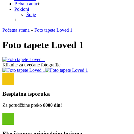
Beba u autu
+
Pokloni
Šolje
+
Početna strana
»
Foto tapete Loved 1
Foto tapete Loved 1
Kliknite za uvećane fotografije
Besplatna isporuka
Za porudžbine preko
8000 din
!
Eko štampa originalnim bojama