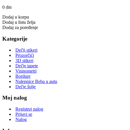
0 din
Dodaj u korpu
Dodaj u listu želja
Dodaj za poređenje
Kategorije
Dečji stikeri
Prozorčići
3D stikeri
Dečje tapete
Visinometri
Bordure
Nalepnice Beba u autu
Dečje šolje
Moj nalog
Registruj nalog
Prijavi se
Nalog