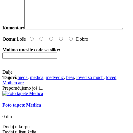
Komentar:
Ocena:
Loše
Dobro
Molimo unesite code sa slike:
Dalje
Tagovi:
meda
,
medica
,
medvedic
,
bear
,
loved so much
,
loved
,
Mothercare
Preporučujemo još i...
Foto tapete Medica
0 din
Dodaj u korpu
Dodaj u listu želja