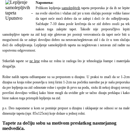
Napomena:
Prilikom lepljenja
samolepljivih
tapeta preporuka je da ih ne lepite
na sveže okrečen i vlažan zid jer u tom slučaju postoje velike šanse
da tapet neće moći dobro da se zalepi i doći će do odlepljivanja.
Sačekajte 7-10 dana posle krečenja da se zid dobro osuši pa tek
nakon toga zalepite tapet.
Takođe nije preporučljivo lepiti
samolepljive tapete na zid koji nije gletovan jer postoji verovatnoća da tapet neće biti u
mogućnosti da se zalepi dovoljno dobro na neravan/negletovan zid i da će u tom slučaju
doći do odlepljivanja. Lepljenje samolepljivih tapeta na negletovan i neravan zid radite na
sopstvenu odgovornost.
Stikerlab tapete se
ne lepe
rolna uz rolnu iz razloga što je tehnologija štampe i materijala
drugačija.
Rolne naših tapeta odštampane su sa prepustom u dizajnu. U praksi to znači da se 1-2cm
dizajna sa kraja rolne ponavlja u istoj širini 1-2cm na početku naredne pa je naša preporuka
da pre lepljenja na zid odmotate rolne i spojite ih prvo na podu, stolu ili nekoj drugoj ravnoj
površini dovoljno velikoj kako biste mogli da uvidite gde se tačno dizajn preklapa i kako
biste nakon toga pristupili lepljenju na zid.
p.s. Deo napomene u kom se pominje prepust u dizajnu i uklapanje ne odnosi se na male
dimenzije tapeta (npr. 85x125cm) koje dolaze u jednoj rolni.
Tapete za dečiju sobu sa motivom preslatkog nasmejanog
medvedića.