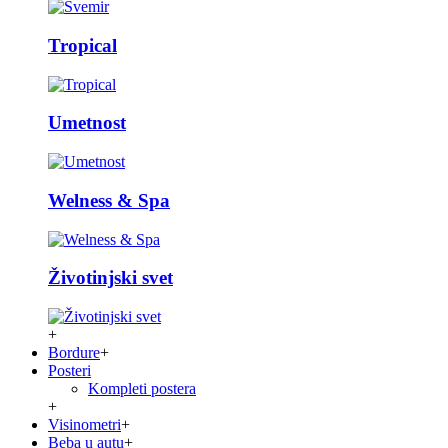
Tropical
Umetnost
Welness & Spa
Životinjski svet
+
Bordure
+
Posteri
Kompleti postera
+
Visinometri
+
Beba u autu
+