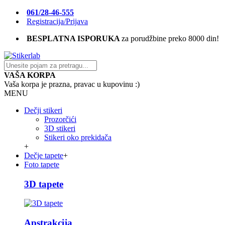
061/28-46-555
Registracija/Prijava
BESPLATNA ISPORUKA
za porudžbine preko 8000 din!
VAŠA KORPA
Vaša korpa je prazna, pravac u kupovinu :)
MENU
Dečji stikeri
Prozorčići
3D stikeri
Stikeri oko prekidača
+
Dečje tapete
+
Foto tapete
3D tapete
Apstrakcija