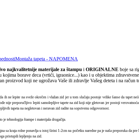
bednosti
Montaža tapeta - NAPOMENA
čivo
najkvalite
tnije materijale za štampu
i
ORIGINALNE
boje sa r
 kojima borave deca (vrtići, igraonice...) kao i u objektima zdravstven
dan proizvod koji ne ugrožava Vaše ili zdravlje Vašeg deteta i na račun 
da ih ne lepite na sveže okrečen i vlažan zid jer u tom slučaju postoje velike šanse da tapet ne
ođe nije preporučljivo lepiti samolepljive tapete na zid koji nije gletovan jer postoji verovatno
epljivih tapeta na negletovan i neravan zid radite na sopstvenu odgovornost.
to je tehnologija štampe i materijala drugačija.
 sa kraja rolne ponavlja u istoj širini 1-2cm na početku naredne pa je naša preporuka da pre le
a pristupili lepljenju na zid.