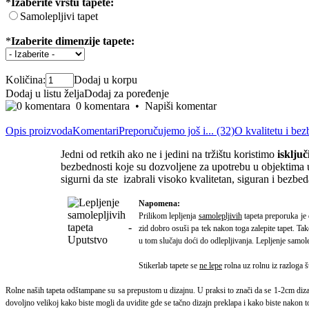
*
Izaberite vrstu tapete:
Samolepljivi tapet
*
Izaberite dimenzije tapete:
Količina:
Dodaj u korpu
Dodaj u listu želja
Dodaj za poređenje
0 komentara
•
Napiši komentar
Opis proizvoda
Komentari
Preporučujemo još i... (32)
O kvalitetu i bez
Jedni od retkih ako ne i jedini na tržištu koristimo
isklju
bezbednosti koje su dozvoljene za upotrebu u objektima u
sigurni da ste izabrali visoko kvalitetan, siguran i bezbe
Napomena:
Prilikom lepljenja
samolepljivih
tapeta preporuka je 
zid dobro osuši pa tek nakon toga zalepite tapet.
Tak
u tom slučaju doći do odlepljivanja. Lepljenje samol
Stikerlab tapete se
ne lepe
rolna uz rolnu iz razloga š
Rolne naših tapeta odštampane su sa prepustom u dizajnu. U praksi to znači da se 1-2cm dizajna
dovoljno velikoj kako biste mogli da uvidite gde se tačno dizajn preklapa i kako biste nakon tog