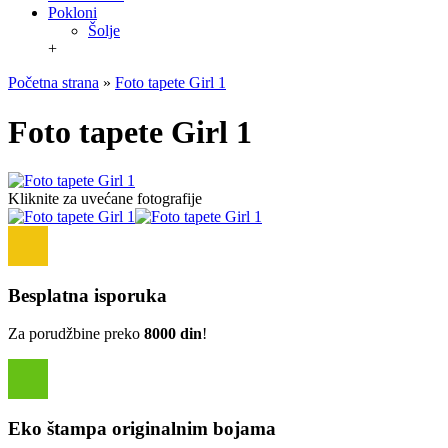
Pokloni
Šolje
+
Početna strana
»
Foto tapete Girl 1
Foto tapete Girl 1
Kliknite za uvećane fotografije
Besplatna isporuka
Za porudžbine preko
8000 din
!
Eko štampa originalnim bojama