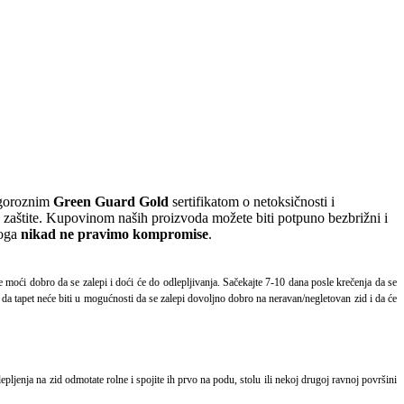
igoroznim
Green Guard Gold
sertifikatom o netoksičnosti i
e zaštite. Kupovinom naših proizvoda možete biti potpuno bezbrižni i
toga
nikad ne pravimo kompromise
.
će moći dobro da se zalepi i doći će do odlepljivanja. Sačekajte 7-10 dana posle krečenja da se
ća da tapet neće biti u mogućnosti da se zalepi dovoljno dobro na neravan/negletovan zid i da će
pljenja na zid odmotate rolne i spojite ih prvo na podu, stolu ili nekoj drugoj ravnoj površini