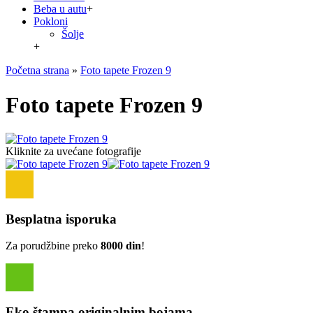
Beba u autu
+
Pokloni
Šolje
+
Početna strana
»
Foto tapete Frozen 9
Foto tapete Frozen 9
Kliknite za uvećane fotografije
Besplatna isporuka
Za porudžbine preko
8000 din
!
Eko štampa originalnim bojama