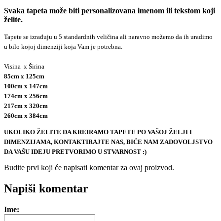
Svaka tapeta može biti personalizovana imenom ili tekstom koji
želite.
Tapete se izrađuju u 5 standardnih veličina ali naravno možemo da ih uradimo
u bilo kojoj dimenziji koja Vam je potrebna.
Visina x Širina
85cm x 125cm
100cm x 147cm
174cm x 256cm
217cm x 320cm
260cm x 384cm
UKOLIKO ŽELITE DA KREIRAMO TAPETE PO VAŠOJ ŽELJI I
DIMENZIJAMA, KONTAKTIRAJTE NAS, BIĆE NAM ZADOVOLJSTVO
DA VAŠU IDEJU PRETVORIMO U STVARNOST :)
Budite prvi koji će napisati komentar za ovaj proizvod.
e-mail
Napiši komentar
Ime: