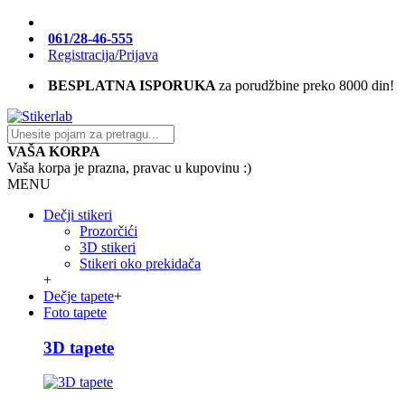
061/28-46-555
Registracija/Prijava
BESPLATNA ISPORUKA
za porudžbine preko 8000 din!
VAŠA KORPA
Vaša korpa je prazna, pravac u kupovinu :)
MENU
Dečji stikeri
Prozorčići
3D stikeri
Stikeri oko prekidača
+
Dečje tapete
+
Foto tapete
3D tapete