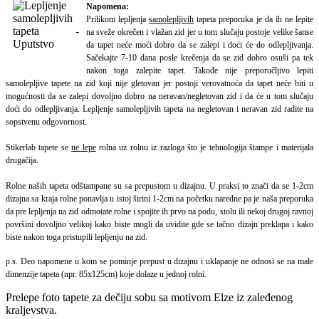
Napomena:
Prilikom lepljenja
samolepljivih
tapeta preporuka je da ih ne lepite
na sveže okrečen i vlažan zid jer u tom slučaju postoje velike šanse
da tapet neće moći dobro da se zalepi i doći će do odlepljivanja.
Sačekajte 7-10 dana posle krečenja da se zid dobro osuši pa tek
nakon toga zalepite tapet.
Takođe nije preporučljivo lepiti
samolepljive tapete na zid koji nije gletovan jer postoji verovatnoća da tapet neće biti u
mogućnosti da se zalepi dovoljno dobro na neravan/negletovan zid i da će u tom slučaju
doći do odlepljivanja. Lepljenje samolepljivih tapeta na negletovan i neravan zid radite na
sopstvenu odgovornost.
Stikerlab tapete se
ne lepe
rolna uz rolnu iz razloga što je tehnologija štampe i materijala
drugačija.
Rolne naših tapeta odštampane su sa prepustom u dizajnu. U praksi to znači da se 1-2cm
dizajna sa kraja rolne ponavlja u istoj širini 1-2cm na početku naredne pa je naša preporuka
da pre lepljenja na zid odmotate rolne i spojite ih prvo na podu, stolu ili nekoj drugoj ravnoj
površini dovoljno velikoj kako biste mogli da uvidite gde se tačno dizajn preklapa i kako
biste nakon toga pristupili lepljenju na zid.
p.s. Deo napomene u kom se pominje prepust u dizajnu i uklapanje ne odnosi se na male
dimenzije tapeta (npr. 85x125cm) koje dolaze u jednoj rolni.
Prelepe foto tapete za dečiju sobu sa motivom Elze iz zaleđenog
kraljevstva.