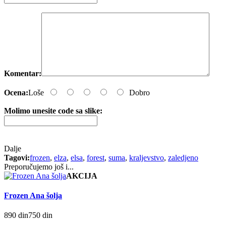
Komentar:
Ocena:
Loše
Dobro
Molimo unesite code sa slike:
Dalje
Tagovi:
frozen
,
elza
,
elsa
,
forest
,
suma
,
kraljevstvo
,
zaledjeno
Preporučujemo još i...
AKCIJA
Frozen Ana šolja
890 din
750 din