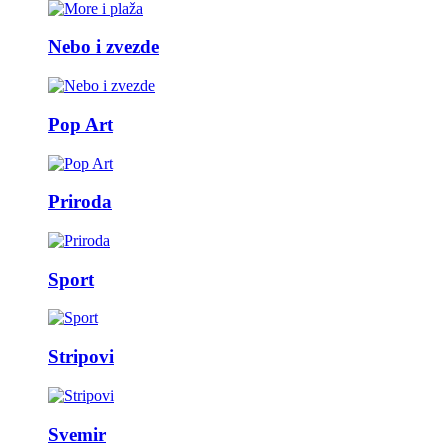
Nebo i zvezde
Pop Art
Priroda
Sport
Stripovi
Svemir