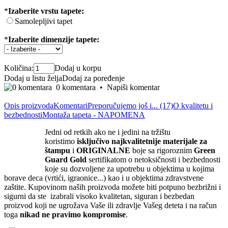
*
Izaberite vrstu tapete:
Samolepljivi tapet
*
Izaberite dimenzije tapete:
Količina:
Dodaj u korpu
Dodaj u listu želja
Dodaj za poređenje
0 komentara
•
Napiši komentar
Opis proizvoda
Komentari
Preporučujemo još i... (17)
O kvalitetu i
bezbednosti
Montaža tapeta - NAPOMENA
Jedni od retkih ako ne i jedini na tržištu
koristimo
isključivo
najkvalite
tnije materijale za
štampu
i
ORIGINALNE
boje sa rigoroznim
Green
Guard Gold
sertifikatom o netoksičnosti i bezbednosti
koje su dozvoljene za upotrebu u objektima u kojima
borave deca (vrtići, igraonice...) kao i u objektima zdravstvene
zaštite. Kupovinom naših proizvoda možete biti potpuno bezbrižni i
sigurni da ste izabrali visoko kvalitetan, siguran i bezbedan
proizvod koji ne ugrožava Vaše ili zdravlje Vašeg deteta i na račun
toga
nikad ne pravimo kompromise
.