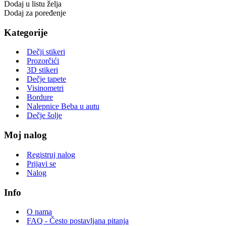
Dodaj u listu želja
Dodaj za poređenje
Kategorije
Dečji stikeri
Prozorčići
3D stikeri
Dečje tapete
Visinometri
Bordure
Nalepnice Beba u autu
Dečje šolje
Moj nalog
Registruj nalog
Prijavi se
Nalog
Info
O nama
FAQ - Često postavljana pitanja