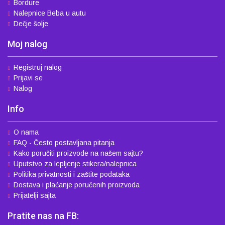
Bordure
Nalepnice Beba u autu
Dečje šolje
Moj nalog
Registruj nalog
Prijavi se
Nalog
Info
O nama
FAQ - Često postavljana pitanja
Kako poručiti proizvode na našem sajtu?
Uputstvo za lepljenje stikera/nalepnica
Politika privatnosti i zaštite podataka
Dostava i plaćanje poručenih proizvoda
Prijatelji sajta
Pratite nas na FB: