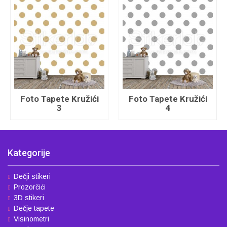
Foto Tapete Kružići
Foto Tapete Kružići
3
4
Kategorije
Dečji stikeri
Prozorčići
3D stikeri
Dečje tapete
Visinometri