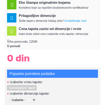
Eko štampa originalnim bojama
Koristimo boje sa najvišim bezbednosnim sertifikatima!
Prilagodljive dimenzije
Želite tapet u dimenziji Vašeg zida?
Kontaktirajte nas!
Cena tapeta zavisi od dimenzije i vrste
Kako biste videli cenu izaberite vrstu tapete i dimenzije
Šifra proizvoda:
12546
U ponudi
0 din
Popunite potrebne podatke
Izaberite vrstu tapete:
*
Samolepljivi tapet
Izaberite dimenzije tapete:
*