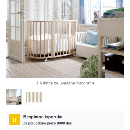
Kliknite za uvećane fotografije
Besplatna isporuka
Za porudžbine preko
8000 din
!