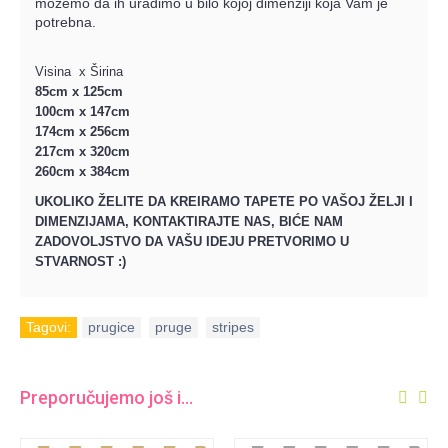
možemo da ih uradimo u bilo kojoj dimenziji koja Vam je
potrebna.
Visina x Širina
85cm x 125cm
100cm x 147cm
174cm x 256cm
217cm x 320cm
260cm x 384cm
UKOLIKO ŽELITE DA KREIRAMO TAPETE PO VAŠOJ ŽELJI I
DIMENZIJAMA, KONTAKTIRAJTE NAS, BIĆE NAM
ZADOVOLJSTVO DA VAŠU IDEJU PRETVORIMO U
STVARNOST :)
Tagovi:
prugice
,
pruge
,
stripes
Preporučujemo još i...