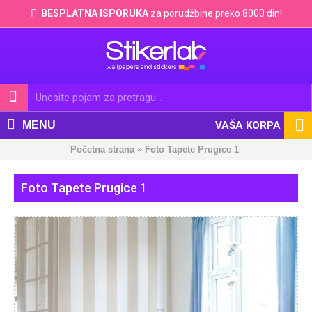
BESPLATNA ISPORUKA
za porudžbine preko 8000 din!
MENU
VAŠA KORPA
»
Početna strana
Foto Tapete Prugice 1
Foto Tapete Prugice 1