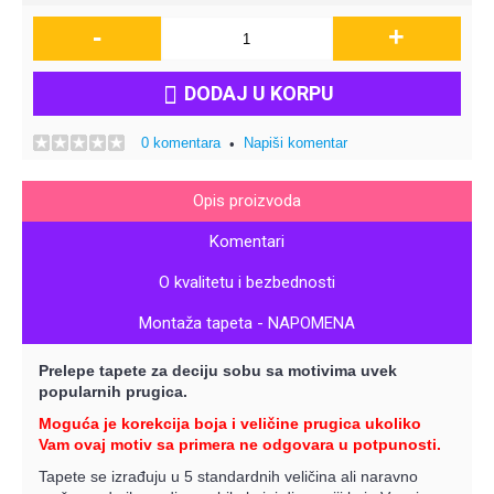
-
+
DODAJ U KORPU
0 komentara
Napiši komentar
•
Opis proizvoda
Komentari
O kvalitetu i bezbednosti
Montaža tapeta - NAPOMENA
Prelepe tapete za deciju sobu sa motivima uvek
popularnih prugica.
Moguća je korekcija boja i veličine prugica ukoliko
Vam ovaj motiv sa primera ne odgovara u potpunosti.
Tapete se izrađuju u 5 standardnih veličina ali naravno