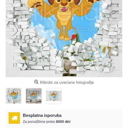
Kliknite za uvećane fotografije
Besplatna isporuka
Za porudžbine preko
8000 din
!