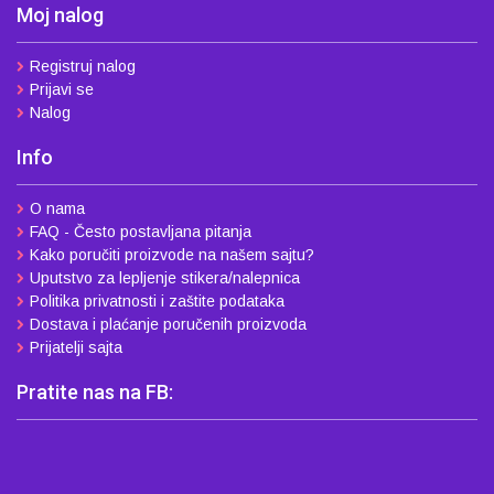
Moj nalog
Registruj nalog
Prijavi se
Nalog
Info
O nama
FAQ - Često postavljana pitanja
Kako poručiti proizvode na našem sajtu?
Uputstvo za lepljenje stikera/nalepnica
Politika privatnosti i zaštite podataka
Dostava i plaćanje poručenih proizvoda
Prijatelji sajta
Pratite nas na FB: