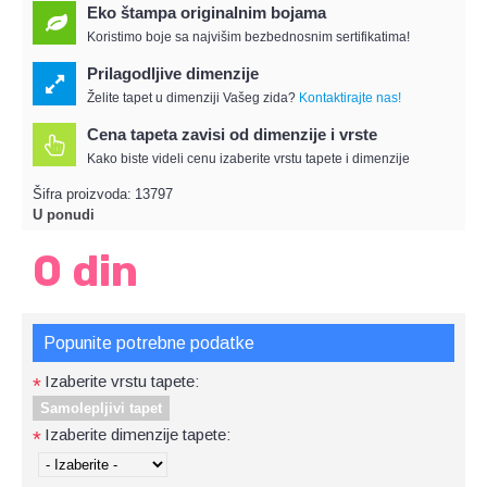
Eko štampa originalnim bojama
Koristimo boje sa najvišim bezbednosnim sertifikatima!
Prilagodljive dimenzije
Želite tapet u dimenziji Vašeg zida?
Kontaktirajte nas!
Cena tapeta zavisi od dimenzije i vrste
Kako biste videli cenu izaberite vrstu tapete i dimenzije
Šifra proizvoda:
13797
U ponudi
0 din
Popunite potrebne podatke
Izaberite vrstu tapete:
*
Samolepljivi tapet
Izaberite dimenzije tapete:
*