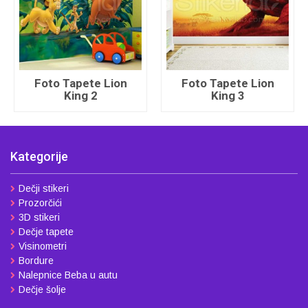
Foto Tapete Lion
Foto Tapete Lion
King 2
King 3
Kategorije
Dečji stikeri
Prozorčići
3D stikeri
Dečje tapete
Visinometri
Bordure
Nalepnice Beba u autu
Dečje šolje