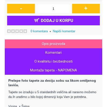
-
+
DODAJ U KORPU
0 komentara
Napiši komentar
•
Opis proizvoda
Komentari
O kvalitetu i bezbednosti
Montaža tapeta - NAPOMENA
Prelepe foto tapete za deciju sobu sa likom omiljenog
lavića.
Tapete se izrađuju u 5 standardnih veličina ali naravno možemo
da ih uradimo u bilo kojoj dimenziji koja Vam je potrebna.
Visina x Širina