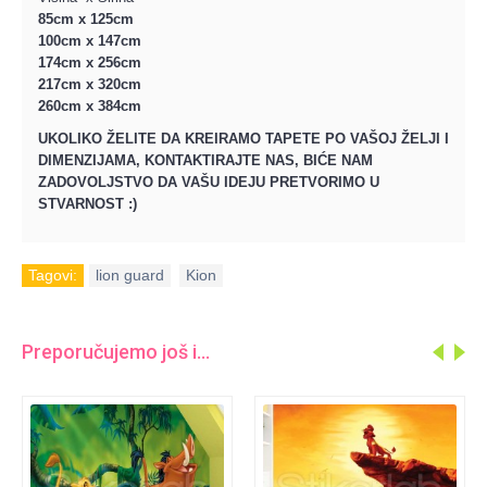
85cm x 125cm
100cm x 147cm
174cm x 256cm
217cm x 320cm
260cm x 384cm
UKOLIKO ŽELITE DA KREIRAMO TAPETE PO VAŠOJ ŽELJI I
DIMENZIJAMA, KONTAKTIRAJTE NAS, BIĆE NAM
ZADOVOLJSTVO DA VAŠU IDEJU PRETVORIMO U
STVARNOST :)
Tagovi:
lion guard
,
Kion
Preporučujemo još i...