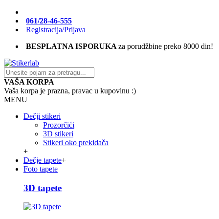
061/28-46-555
Registracija/Prijava
BESPLATNA ISPORUKA
za porudžbine preko 8000 din!
VAŠA KORPA
Vaša korpa je prazna, pravac u kupovinu :)
MENU
Dečji stikeri
Prozorčići
3D stikeri
Stikeri oko prekidača
+
Dečje tapete
+
Foto tapete
3D tapete