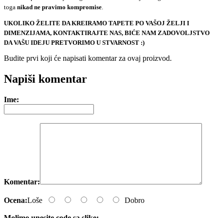
toga
nikad ne pravimo kompromise
.
UKOLIKO ŽELITE DA KREIRAMO TAPETE PO VAŠOJ ŽELJI I
DIMENZIJAMA, KONTAKTIRAJTE NAS, BIĆE NAM ZADOVOLJSTVO
DA VAŠU IDEJU PRETVORIMO U STVARNOST :)
Budite prvi koji će napisati komentar za ovaj proizvod.
e-mail
Napiši komentar
Ime:
Komentar:
Ocena:
Loše
Dobro
Molimo unesite code sa slike: