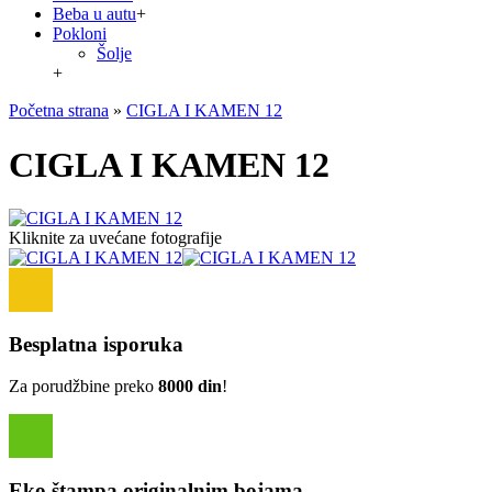
Beba u autu
+
Pokloni
Šolje
+
Početna strana
»
CIGLA I KAMEN 12
CIGLA I KAMEN 12
Kliknite za uvećane fotografije
Besplatna isporuka
Za porudžbine preko
8000 din
!
Eko štampa originalnim bojama