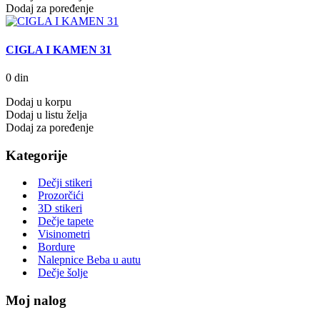
Dodaj za poređenje
CIGLA I KAMEN 31
0 din
Dodaj u korpu
Dodaj u listu želja
Dodaj za poređenje
Kategorije
Dečji stikeri
Prozorčići
3D stikeri
Dečje tapete
Visinometri
Bordure
Nalepnice Beba u autu
Dečje šolje
Moj nalog