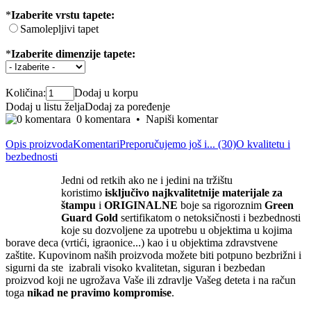
*
Izaberite vrstu tapete:
Samolepljivi tapet
*
Izaberite dimenzije tapete:
Količina:
Dodaj u korpu
Dodaj u listu želja
Dodaj za poređenje
0 komentara
•
Napiši komentar
Opis proizvoda
Komentari
Preporučujemo još i... (30)
O kvalitetu i
bezbednosti
Jedni od retkih ako ne i jedini na tržištu
koristimo
isključivo
najkvalite
tnije materijale za
štampu
i
ORIGINALNE
boje sa rigoroznim
Green
Guard Gold
sertifikatom o netoksičnosti i bezbednosti
koje su dozvoljene za upotrebu u objektima u kojima
borave deca (vrtići, igraonice...) kao i u objektima zdravstvene
zaštite. Kupovinom naših proizvoda možete biti potpuno bezbrižni i
sigurni da ste izabrali visoko kvalitetan, siguran i bezbedan
proizvod koji ne ugrožava Vaše ili zdravlje Vašeg deteta i na račun
toga
nikad ne pravimo kompromise
.