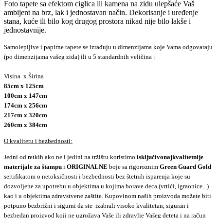
Foto tapete sa efektom ciglica ili kamena na zidu ulepšaće Vaš
ambijent na brz, lak i jednostavan način. Dekorisanje i uređenje
stana, kuće ili bilo kog drugog prostora nikad nije bilo lakše i
jednostavnije.
Samolepljive i papirne tapete se izrađuju u dimenzijama koje Vama odgovaraju
(po dimenzijama vašeg zida) ili u 5 standardnih veličina :
Visina x Širina
85cm x 125cm
100cm x 147cm
174cm x 256cm
217cm x 320cm
260cm x 384cm
O kvalitetu i bezbednosti:
Jedni od retkih ako ne i jedini na tržištu koristimo
isključivo
najkvalitetnije
materijale za štampu
i
ORIGINALNE
boje sa rigoroznim
Green Guard Gold
sertifikatom o netoksičnosti i bezbednosti bez štetnih isparenja koje su
dozvoljene za upotrebu u objektima u kojima borave deca (vrtići, igraonice...)
kao i u objektima zdravstvene zaštite. Kupovinom naših proizvoda možete biti
potpuno bezbrižni i sigurni da ste izabrali visoko kvalitetan, siguran i
bezbedan proizvod koji ne ugrožava Vaše ili zdravlje Vašeg deteta i na račun