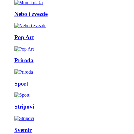
Nebo i zvezde
Pop Art
Priroda
Sport
Stripovi
Svemir