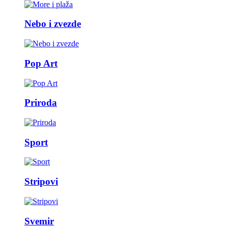
Nebo i zvezde
Pop Art
Priroda
Sport
Stripovi
Svemir