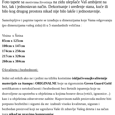
Foto tapete sa
na zidu ulepšaće Vaš ambijent na
motivima životinja
brz, lak i jednostavan način. Dekorisanje i uređenje stana, kuće ili
bilo kog drugog prostora nikad nije bilo lakše i jednostavnije.
Samolepljive i papirne tapete se izrađuju u dimenzijama koje Vama odgovaraju
(po dimenzijama vašeg zida) ili u 5 standardnih veličina :
Visina x Širina
85cm x 125cm
100cm x 147cm
174cm x 256cm
217cm x 320cm
260cm x 384cm
O kvalitetu i bezbednosti:
Jedni od retkih ako ne i jedini na tržištu koristimo
isključivo
najkvalitetnije
materijale za štampu
i
ORIGINALNE
boje sa rigoroznim
Green Guard Gold
sertifikatom o netoksičnosti i bezbednosti bez štetnih isparenja koje su
dozvoljene za upotrebu u objektima u kojima borave deca (vrtići, igraonice...)
kao i u objektima zdravstvene zaštite. Kupovinom naših proizvoda možete biti
potpuno bezbrižni i sigurni da ste izabrali visoko kvalitetan, siguran i
bezbedan proizvod koji ne ugrožava Vaše ili zdravlje Vašeg deteta i na račun
toga
nikad ne pravimo kompromise
.