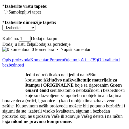
*
Izaberite vrstu tapete:
Samolepljivi tapet
*
Izaberite dimenzije tapete:
Količina:
Dodaj u korpu
Dodaj u listu želja
Dodaj za poređenje
0 komentara
•
Napiši komentar
Opis proizvoda
Komentari
Preporučujemo još i... (39)
O kvalitetu i
bezbednosti
Jedni od retkih ako ne i jedini na tržištu
koristimo
isključivo
najkvalite
tnije materijale za
štampu
i
ORIGINALNE
boje sa rigoroznim
Green
Guard Gold
sertifikatom o netoksičnosti i bezbednosti
koje su dozvoljene za upotrebu u objektima u kojima
borave deca (vrtići, igraonice...) kao i u objektima zdravstvene
zaštite. Kupovinom naših proizvoda možete biti potpuno bezbrižni i
sigurni da ste izabrali visoko kvalitetan, siguran i bezbedan
proizvod koji ne ugrožava Vaše ili zdravlje Vašeg deteta i na račun
toga
nikad ne pravimo kompromise
.