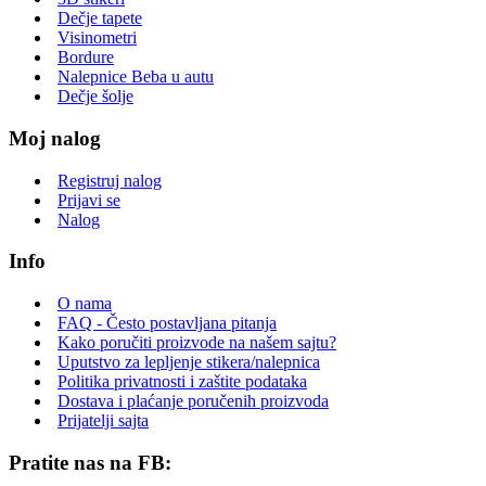
Dečje tapete
Visinometri
Bordure
Nalepnice Beba u autu
Dečje šolje
Moj nalog
Registruj nalog
Prijavi se
Nalog
Info
O nama
FAQ - Često postavljana pitanja
Kako poručiti proizvode na našem sajtu?
Uputstvo za lepljenje stikera/nalepnica
Politika privatnosti i zaštite podataka
Dostava i plaćanje poručenih proizvoda
Prijatelji sajta
Pratite nas na FB: