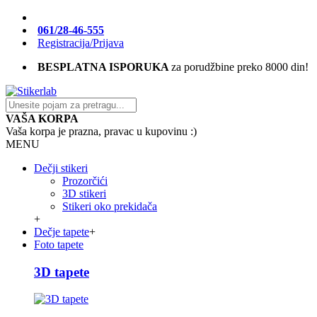
061/28-46-555
Registracija/Prijava
BESPLATNA ISPORUKA
za porudžbine preko 8000 din!
VAŠA KORPA
Vaša korpa je prazna, pravac u kupovinu :)
MENU
Dečji stikeri
Prozorčići
3D stikeri
Stikeri oko prekidača
+
Dečje tapete
+
Foto tapete
3D tapete