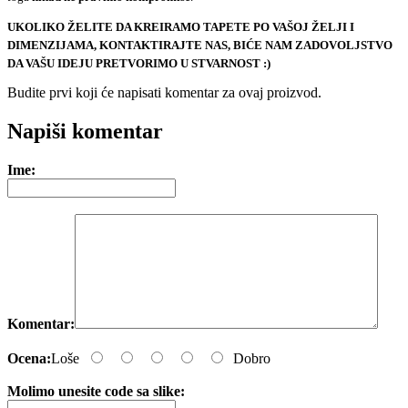
UKOLIKO ŽELITE DA KREIRAMO TAPETE PO VAŠOJ ŽELJI I
DIMENZIJAMA, KONTAKTIRAJTE NAS, BIĆE NAM ZADOVOLJSTVO
DA VAŠU IDEJU PRETVORIMO U STVARNOST :)
Budite prvi koji će napisati komentar za ovaj proizvod.
e-mail
Napiši komentar
Ime:
Komentar:
Ocena:
Loše
Dobro
Molimo unesite code sa slike: