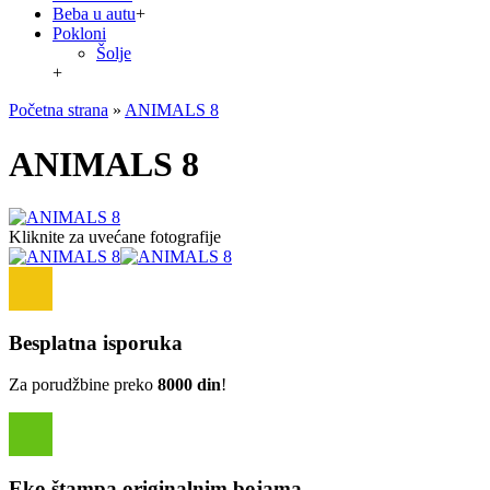
Beba u autu
+
Pokloni
Šolje
+
Početna strana
»
ANIMALS 8
ANIMALS 8
Kliknite za uvećane fotografije
Besplatna isporuka
Za porudžbine preko
8000 din
!
Eko štampa originalnim bojama