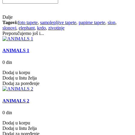
Dalje
Tagovi:
foto tapete
,
samolepljive tapete
,
papirne tapete
,
slon
,
slonovi
,
elephant
,
krdo
,
zivotinje
Preporučujemo još i...
ANIMALS 1
0 din
Dodaj u korpu
Dodaj u listu želja
Dodaj za poređenje
ANIMALS 2
0 din
Dodaj u korpu
Dodaj u listu želja
Dodaj za poređenje