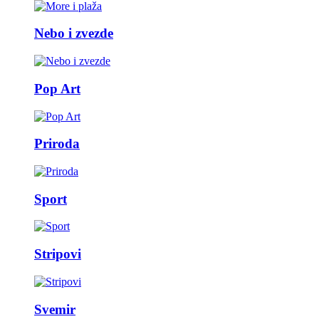
Nebo i zvezde
Pop Art
Priroda
Sport
Stripovi
Svemir