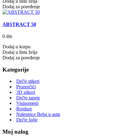
Dodaj u listu želja
Dodaj za poređenje
ABSTRACT 50
0 din
Dodaj u korpu
Dodaj u listu želja
Dodaj za poređenje
Kategorije
Dečji stikeri
Prozorčići
3D stikeri
Dečje tapete
Visinometri
Bordure
Nalepnice Beba u autu
Dečje šolje
Moj nalog