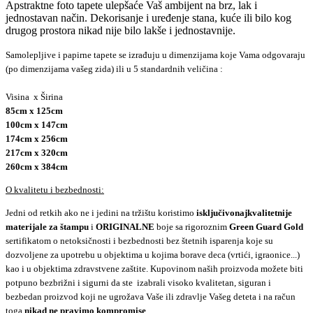
Apstraktne foto tapete ulepšaće Vaš ambijent na brz, lak i
jednostavan način. Dekorisanje i uređenje stana, kuće ili bilo kog
drugog prostora nikad nije bilo lakše i jednostavnije.
Samolepljive i papirne tapete se izrađuju u dimenzijama koje Vama odgovaraju
(po dimenzijama vašeg zida) ili u 5 standardnih veličina :
Visina x Širina
85cm x 125cm
100cm x 147cm
174cm x 256cm
217cm x 320cm
260cm x 384cm
O kvalitetu i bezbednosti:
Jedni od retkih ako ne i jedini na tržištu koristimo
isključivo
najkvalitetnije
materijale za štampu
i
ORIGINALNE
boje sa rigoroznim
Green Guard Gold
sertifikatom o netoksičnosti i bezbednosti bez štetnih isparenja koje su
dozvoljene za upotrebu u objektima u kojima borave deca (vrtići, igraonice...)
kao i u objektima zdravstvene zaštite. Kupovinom naših proizvoda možete biti
potpuno bezbrižni i sigurni da ste izabrali visoko kvalitetan, siguran i
bezbedan proizvod koji ne ugrožava Vaše ili zdravlje Vašeg deteta i na račun
toga
nikad ne pravimo kompromise
.