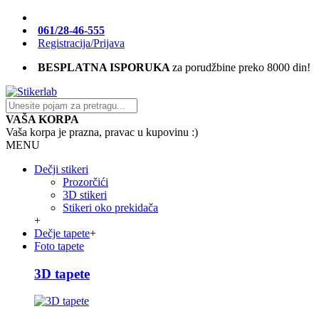
061/28-46-555
Registracija/Prijava
BESPLATNA ISPORUKA
za porudžbine preko 8000 din!
VAŠA KORPA
Vaša korpa je prazna, pravac u kupovinu :)
MENU
Dečji stikeri
Prozorčići
3D stikeri
Stikeri oko prekidača
+
Dečje tapete
+
Foto tapete
3D tapete