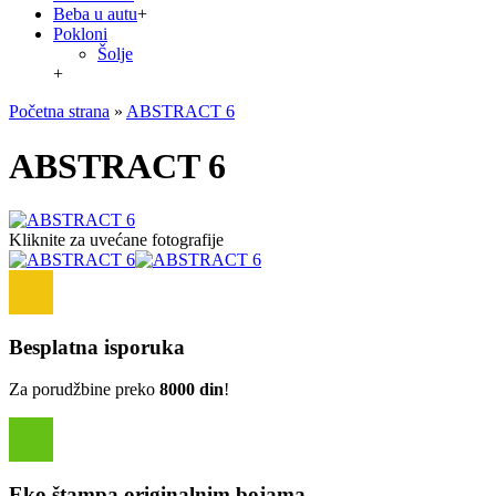
Beba u autu
+
Pokloni
Šolje
+
Početna strana
»
ABSTRACT 6
ABSTRACT 6
Kliknite za uvećane fotografije
Besplatna isporuka
Za porudžbine preko
8000 din
!
Eko štampa originalnim bojama