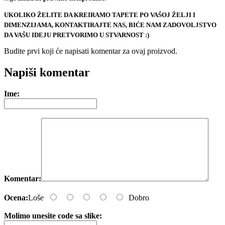
UKOLIKO ŽELITE DA KREIRAMO TAPETE PO VAŠOJ ŽELJI I
DIMENZIJAMA, KONTAKTIRAJTE NAS, BIĆE NAM ZADOVOLJSTVO
DA VAŠU IDEJU PRETVORIMO U STVARNOST :)
Budite prvi koji će napisati komentar za ovaj proizvod.
e-mail
Napiši komentar
Ime:
Komentar:
Ocena:
Loše
Dobro
Molimo unesite code sa slike: