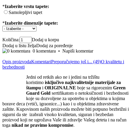
*
Izaberite vrstu tapete:
Samolepljivi tapet
*
Izaberite dimenzije tapete:
Količina:
Dodaj u korpu
Dodaj u listu želja
Dodaj za poređenje
0 komentara
•
Napiši komentar
Opis proizvoda
Komentari
Preporučujemo još i... (49)
O kvalitetu i
bezbednosti
Jedni od retkih ako ne i jedini na tržištu
koristimo
isključivo
najkvalite
tnije materijale za
štampu
i
ORIGINALNE
boje sa rigoroznim
Green
Guard Gold
sertifikatom o netoksičnosti i bezbednosti
koje su dozvoljene za upotrebu u objektima u kojima
borave deca (vrtići, igraonice...) kao i u objektima zdravstvene
zaštite. Kupovinom naših proizvoda možete biti potpuno bezbrižni i
sigurni da ste izabrali visoko kvalitetan, siguran i bezbedan
proizvod koji ne ugrožava Vaše ili zdravlje Vašeg deteta i na račun
toga
nikad ne pravimo kompromise
.