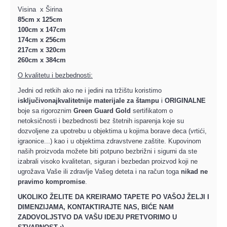
Visina x Širina
85cm x 125cm
100cm x 147cm
174cm x 256cm
217cm x 320cm
260cm x 384cm
O kvalitetu i bezbednosti:
Jedni od retkih ako ne i jedini na tržištu koristimo
isključivo
najkvalitetnije materijale za štampu
i
ORIGINALNE
boje sa rigoroznim
Green Guard Gold
sertifikatom o
netoksičnosti i bezbednosti bez štetnih isparenja koje su
dozvoljene za upotrebu u objektima u kojima borave deca (vrtići,
igraonice...) kao i u objektima zdravstvene zaštite. Kupovinom
naših proizvoda možete biti potpuno bezbrižni i sigurni da ste
izabrali visoko kvalitetan, siguran i bezbedan proizvod koji ne
ugrožava Vaše ili zdravlje Vašeg deteta i na račun toga
nikad ne
pravimo kompromise
.
UKOLIKO ŽELITE DA KREIRAMO TAPETE PO VAŠOJ ŽELJI I
DIMENZIJAMA, KONTAKTIRAJTE NAS, BIĆE NAM
ZADOVOLJSTVO DA VAŠU IDEJU PRETVORIMO U