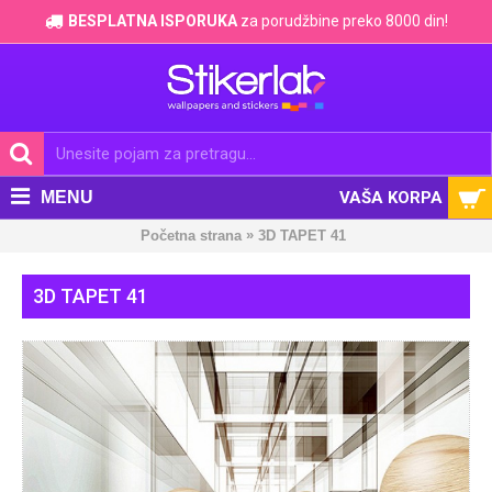
BESPLATNA ISPORUKA
za porudžbine preko 8000 din!
MENU
VAŠA KORPA
»
Početna strana
3D TAPET 41
3D TAPET 41