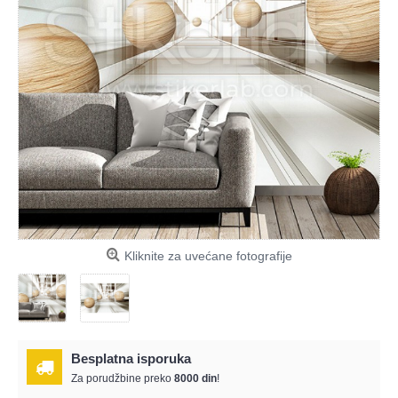
Kliknite za uvećane fotografije
Besplatna isporuka
Za porudžbine preko
8000 din
!