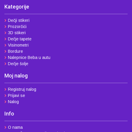
Kategorije
Dečji stikeri
Prozorčići
3D stikeri
Dečje tapete
Visinometri
Bordure
Nalepnice Beba u autu
Dečje šolje
Moj nalog
Registruj nalog
Prijavi se
Nalog
Info
O nama