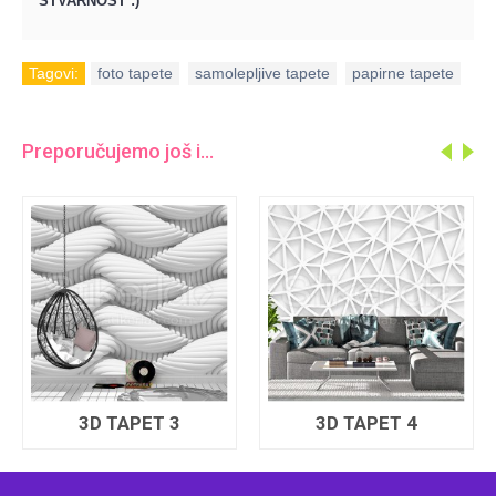
STVARNOST :)
Tagovi:
foto tapete
,
samolepljive tapete
,
papirne tapete
Preporučujemo još i...
3D TAPET 3
3D TAPET 4