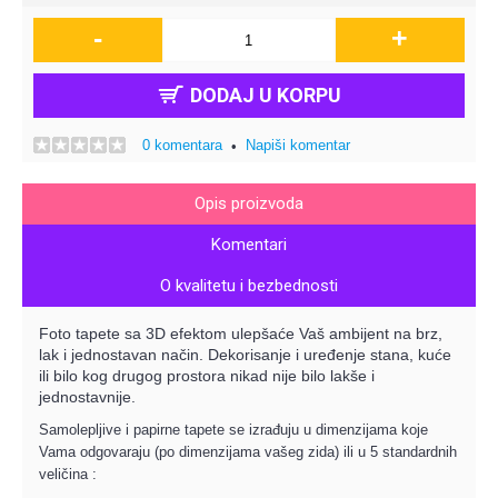
-
+
DODAJ U KORPU
0 komentara
Napiši komentar
•
Opis proizvoda
Komentari
O kvalitetu i bezbednosti
Foto tapete sa 3D efektom ulepšaće Vaš ambijent na brz,
lak i jednostavan način. Dekorisanje i uređenje stana, kuće
ili bilo kog drugog prostora nikad nije bilo lakše i
jednostavnije.
Samolepljive i papirne tapete se izrađuju u dimenzijama koje
Vama odgovaraju (po dimenzijama vašeg zida) ili u 5 standardnih
veličina :