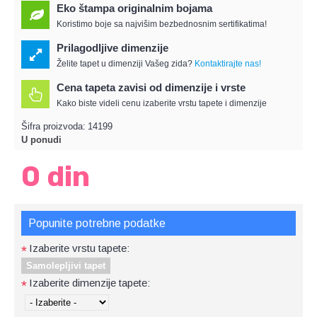
Eko štampa originalnim bojama
Koristimo boje sa najvišim bezbednosnim sertifikatima!
Prilagodljive dimenzije
Želite tapet u dimenziji Vašeg zida?
Kontaktirajte nas!
Cena tapeta zavisi od dimenzije i vrste
Kako biste videli cenu izaberite vrstu tapete i dimenzije
Šifra proizvoda:
14199
U ponudi
0 din
Popunite potrebne podatke
Izaberite vrstu tapete:
*
Samolepljivi tapet
Izaberite dimenzije tapete:
*