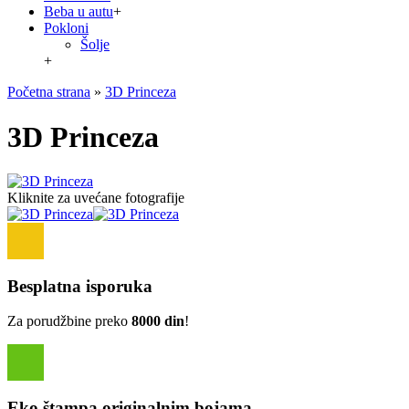
Beba u autu
+
Pokloni
Šolje
+
Početna strana
»
3D Princeza
3D Princeza
Kliknite za uvećane fotografije
Besplatna isporuka
Za porudžbine preko
8000 din
!
Eko štampa originalnim bojama