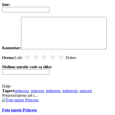
Ime:
Komentar:
Ocena:
Loše
Dobro
Molimo unesite code sa slike:
Dalje
Tagovi:
princeza
,
princess
,
jednorog
,
jednorozi
,
unicorn
Preporučujemo još i...
Foto tapete Princess