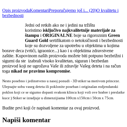
Opis proizvoda
Komentari
Preporučujemo još i... (20)
O kvalitetu i
bezbednosti
Jedni od retkih ako ne i jedini na tržištu
koristimo
isključivo
najkvalite
tnije materijale za
štampu
i
ORIGINALNE
boje sa rigoroznim
Green
Guard Gold
sertifikatom o netoksičnosti i bezbednosti
koje su dozvoljene za upotrebu u objektima u kojima
borave deca (vrtići, igraonice...) kao i u objektima zdravstvene
zaštite. Kupovinom naših proizvoda možete biti potpuno bezbrižni i
sigurni da ste izabrali visoko kvalitetan, siguran i bezbedan
proizvod koji ne ugrožava Vaše ili zdravlje Vašeg deteta i na račun
toga
nikad ne pravimo kompromise
.
Nesto posebno i jedinstveno u nasoj ponudi - 3D stiker sa motivom princeze.
Ulepsajte sobu vaseg deteta ili poklonite poseban i originalan rodjendanski
poklon koji ce se sigurno dopasti svakom klincu koji voli ove hrabre i preslatke
kuce:)
Stiker se izradjuje u dimenzijiama 100cm x150cm i 50cm x 75cm.
Budite prvi koji će napisati komentar za ovaj proizvod.
e-mail
Napiši komentar