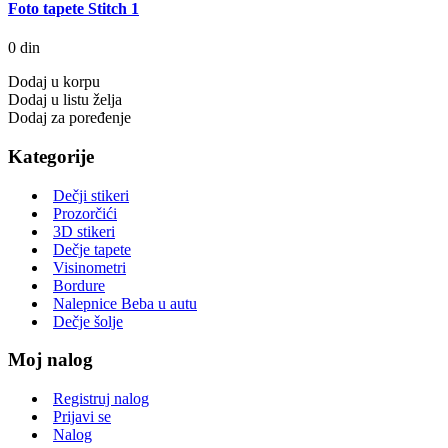
Foto tapete Stitch 1
0 din
Dodaj u korpu
Dodaj u listu želja
Dodaj za poređenje
Kategorije
Dečji stikeri
Prozorčići
3D stikeri
Dečje tapete
Visinometri
Bordure
Nalepnice Beba u autu
Dečje šolje
Moj nalog
Registruj nalog
Prijavi se
Nalog