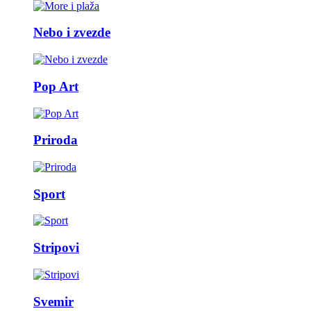
Nebo i zvezde
Pop Art
Priroda
Sport
Stripovi
Svemir