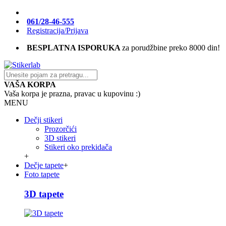
061/28-46-555
Registracija/Prijava
BESPLATNA ISPORUKA
za porudžbine preko 8000 din!
VAŠA KORPA
Vaša korpa je prazna, pravac u kupovinu :)
MENU
Dečji stikeri
Prozorčići
3D stikeri
Stikeri oko prekidača
+
Dečje tapete
+
Foto tapete
3D tapete