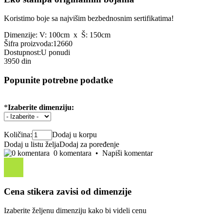
Koristimo boje sa najvišim bezbednosnim sertifikatima!
Dimenzije:
V: 100cm x Š: 150cm
Šifra proizvoda:
12660
Dostupnost:
U ponudi
3950 din
Popunite potrebne podatke
*
Izaberite dimenziju:
Količina:
Dodaj u korpu
Dodaj u listu želja
Dodaj za poređenje
0 komentara
•
Napiši komentar
Cena stikera zavisi od dimenzije
Izaberite željenu dimenziju kako bi videli cenu